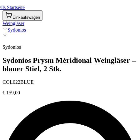
ls Startseite
Einkaufswagen
Weingläser
Sydonios
Sydonios
Sydonios Prysm Méridional Weingläser –
blauer Stiel, 2 Stk.
COL022BLUE
€ 159,00