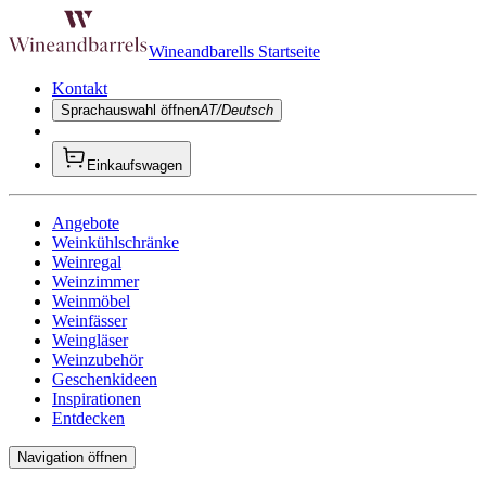
Wineandbarells Startseite
Kontakt
Sprachauswahl öffnen
AT/Deutsch
Einkaufswagen
Angebote
Weinkühlschränke
Weinregal
Weinzimmer
Weinmöbel
Weinfässer
Weingläser
Weinzubehör
Geschenkideen
Inspirationen
Entdecken
Navigation öffnen