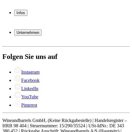
Weinkühlschrank
Weinregal
Infos
Weinmöbel
Weinfässer
Häufig gestellte Fragen
Weinzubehör
Garantie
Unternehmen
Bezahlung
Versand
Über Wineandbarrels
Rückgabe
Wer sind wir
+49 211 4187 3877
Black Friday
Folgen Sie uns auf
Singles Day
Cyber Monday
Instagram
Facebook
LinkedIn
YouTube
Pinterest
Wineandbarrels GmbH, (Keine Rückgabestelle) | Handelsregister –
HRB 98 404 | Steuernummer: 15/290/35524 | USt-IdNr.: DE 343
380 452 | Rückgabe Anschrift: Wineandbarrels A/S (Hauptsitz) |