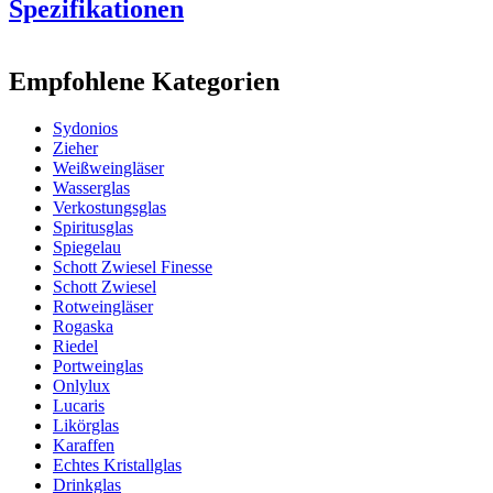
Spezifikationen
Information
Empfohlene Kategorien
Produktnummer
COL022BLUE
Sydonios
Allgemein
Zieher
Hersteller
Sydonios
Weißweingläser
Wasserglas
Abmessungen (BxHxT cm)
Verkostungsglas
Spiritusglas
Gewicht (kg)
1
Spiegelau
Höhe (cm)
25
Schott Zwiesel Finesse
Breite (cm)
11
Schott Zwiesel
Tiefe (cm)
12.8
Rotweingläser
Rogaska
Glas
Riedel
Portweinglas
Glas
Weißweinglas, Roséweinglas
Onlylux
Kapazität (cl)
83
Lucaris
Durchmesser (cm)
11
Likörglas
Karaffen
Sonstige
Echtes Kristallglas
Drinkglas
Gravur
Nein