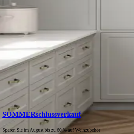
SOMMER
schlussverkauf
SOMMER
Weinkühlschränke
Sparen Sie im August bis zu 60 % auf Weinzubehör