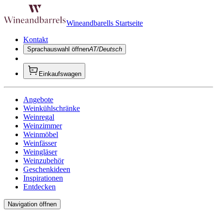
Wineandbarells Startseite
Kontakt
Sprachauswahl öffnen
AT/Deutsch
Einkaufswagen
Angebote
Weinkühlschränke
Weinregal
Weinzimmer
Weinmöbel
Weinfässer
Weingläser
Weinzubehör
Geschenkideen
Inspirationen
Entdecken
Navigation öffnen