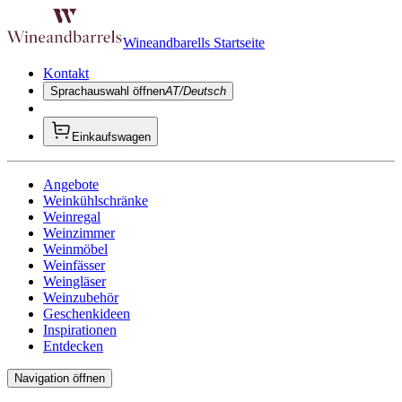
Wineandbarells Startseite
Kontakt
Sprachauswahl öffnen
AT/Deutsch
Einkaufswagen
Angebote
Weinkühlschränke
Weinregal
Weinzimmer
Weinmöbel
Weinfässer
Weingläser
Weinzubehör
Geschenkideen
Inspirationen
Entdecken
Navigation öffnen