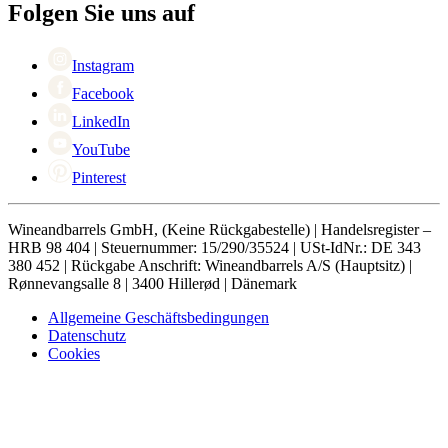
Black Friday
Folgen Sie uns auf
Singles Day
Cyber Monday
Instagram
Facebook
LinkedIn
YouTube
Pinterest
Wineandbarrels GmbH, (Keine Rückgabestelle) | Handelsregister –
HRB 98 404 | Steuernummer: 15/290/35524 | USt-IdNr.: DE 343
380 452 | Rückgabe Anschrift: Wineandbarrels A/S (Hauptsitz) |
Rønnevangsalle 8 | 3400 Hillerød | Dänemark
Allgemeine Geschäftsbedingungen
Datenschutz
Cookies