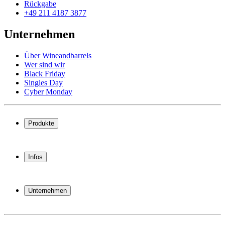
Rückgabe
+49 211 4187 3877
Unternehmen
Über Wineandbarrels
Wer sind wir
Black Friday
Singles Day
Cyber Monday
Produkte
Weinkühlschrank
Weinregal
Infos
Weinmöbel
Weinfässer
Häufig gestellte Fragen
Weinzubehör
Garantie
Unternehmen
Bezahlung
Versand
Über Wineandbarrels
Rückgabe
Wer sind wir
+49 211 4187 3877