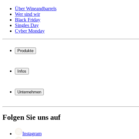
Über Wineandbarrels
Wer sind wir
Black Friday
Singles Day
Cyber Monday
Produkte
Weinkühlschrank
Weinregal
Infos
Weinmöbel
Weinfässer
Häufig gestellte Fragen
Weinzubehör
Garantie
Unternehmen
Bezahlung
Versand
Über Wineandbarrels
Rückgabe
Wer sind wir
+49 211 4187 3877
Black Friday
Folgen Sie uns auf
Singles Day
Cyber Monday
Instagram