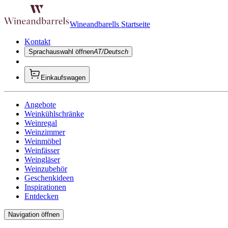
Wineandbarells Startseite
Kontakt
Sprachauswahl öffnen
AT/Deutsch
Einkaufswagen
Angebote
Weinkühlschränke
Weinregal
Weinzimmer
Weinmöbel
Weinfässer
Weingläser
Weinzubehör
Geschenkideen
Inspirationen
Entdecken
Navigation öffnen