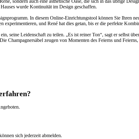
 René, sondern auch eine ästhetische Oase, die sich in das übrige Desi
 Hauses wurde Kontinuität im Design geschaffen.
ignprogramm. In diesem Online-Einrichtungstool können Sie Ihren ne
xperimentieren, und René hat dies getan, bis er die perfekte Kombin
n, seine Leidenschaft zu teilen. „Es ist reiner Ton“, sagt er selbst üb
Die Champagnersäbel zeugen von Momenten des Feierns und Feierns, und
erfahren?
Angeboten.
können sich jederzeit abmelden.