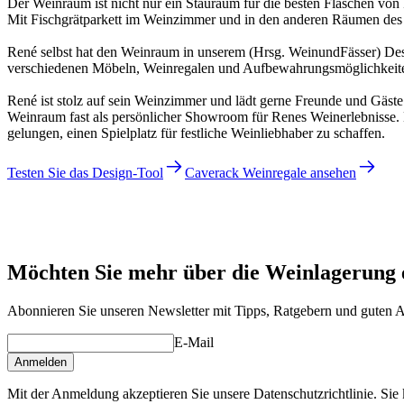
Der Weinraum ist nicht nur ein Stauraum für die besten Flaschen von
Mit Fischgrätparkett im Weinzimmer und in den anderen Räumen des
René selbst hat den Weinraum in unserem (Hrsg. WeinundFässer) Des
verschiedenen Möbeln, Weinregalen und Aufbewahrungsmöglichkeiten e
René ist stolz auf sein Weinzimmer und lädt gerne Freunde und Gäste ei
Weinraum fast als persönlicher Showroom für Renes Weinerlebnisse. 
gelungen, einen Spielplatz für festliche Weinliebhaber zu schaffen.
Testen Sie das Design-Tool
Caverack Weinregale ansehen
René
Möchten Sie mehr über die Weinlagerung 
Abonnieren Sie unseren Newsletter mit Tipps, Ratgebern und guten 
E-Mail
Anmelden
Mit der Anmeldung akzeptieren Sie unsere Datenschutzrichtlinie. Sie 