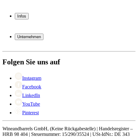
Weinkühlschrank
Weinregal
Infos
Weinmöbel
Weinfässer
Häufig gestellte Fragen
Weinzubehör
Garantie
Unternehmen
Bezahlung
Versand
Über Wineandbarrels
Rückgabe
Wer sind wir
+49 211 4187 3877
Black Friday
Folgen Sie uns auf
Singles Day
Cyber Monday
Instagram
Facebook
LinkedIn
YouTube
Pinterest
Wineandbarrels GmbH, (Keine Rückgabestelle) | Handelsregister –
HRB 98 404 | Steuernummer: 15/290/35524 | USt-IdNr.: DE 343