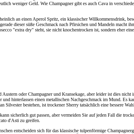
deutlich weniger Geld. Wie Champagner gibt es auch Cava in verschied
einlich an einen Aperol Spritz, ein klassischer Willkommensdrink, be
rade dieser süße Geschmack nach Pfirsichen und Mandeln macht ihn id
ecco "extra dry" steht, sie nicht knochentrocken ist, sondern eher eine 
 Austern oder Champagner und Kransekage, aber leider ist dies nicht 
nd hinterlassen einen metallischen Nachgeschmack im Mund. Es kann h
 Silvester bestehen, ist trockener Sherry tatsächlich eine bessere Wah
ann sicherlich gut passen, aber vermeiden Sie auf jeden Fall die troc
ato d'Asti zu greifen.
enschen entscheiden sich für das klassische tulpenförmige Champagnerg