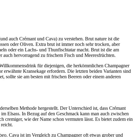
nd auch Crémant und Cava) zu verstehen. Brut nature ist die
en oder Oliven. Extra brut ist immer noch sehr trocken, aber
ln oder ein Lachs- und Thunfischtatar macht. Brut ist die am
aber auch hervorragend zu frischem Fisch und Meeresfrüchten.
einen Willkommensdrink für diejenigen, die herkömmlichen Champagner
or erwähnte Kransekage erfordern. Die letzten beiden Varianten sind
et, sollte sie am besten mit frischen Beeren oder einem anderen
derselben Methode hergestellt. Der Unterschied ist, dass Crémant
der im Elsass. In Bezug auf den Geschmack kann man auch zwischen
ch cremiger, wie der Name schon vermuten lässt. Es bietet zudem ein
reicht.
beo. Cava ist im Vergleich zu Champagner oft etwas grober und