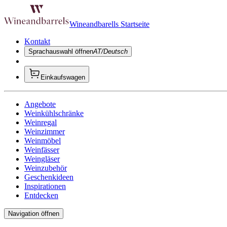
Wineandbarells Startseite
Kontakt
Sprachauswahl öffnen
AT/Deutsch
Einkaufswagen
Angebote
Weinkühlschränke
Weinregal
Weinzimmer
Weinmöbel
Weinfässer
Weingläser
Weinzubehör
Geschenkideen
Inspirationen
Entdecken
Navigation öffnen