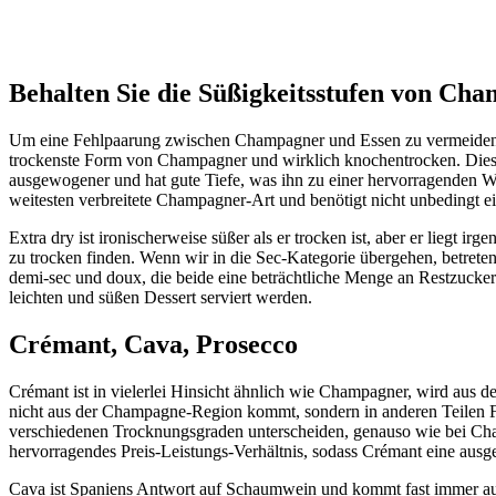
Wineandbarrels
Behalten Sie die Süßigkeitsstufen von Ch
Um eine Fehlpaarung zwischen Champagner und Essen zu vermeiden, is
trockenste Form von Champagner und wirklich knochentrocken. Diese 
ausgewogener und hat gute Tiefe, was ihn zu einer hervorragenden Wa
weitesten verbreitete Champagner-Art und benötigt nicht unbedingt ei
Extra dry ist ironischerweise süßer als er trocken ist, aber er liegt
zu trocken finden. Wenn wir in die Sec-Kategorie übergehen, betreten
demi-sec und doux, die beide eine beträchtliche Menge an Restzucker e
leichten und süßen Dessert serviert werden.
Crémant, Cava, Prosecco
Crémant ist in vielerlei Hinsicht ähnlich wie Champagner, wird aus 
nicht aus der Champagne-Region kommt, sondern in anderen Teilen Fr
verschiedenen Trocknungsgraden unterscheiden, genauso wie bei Champ
hervorragendes Preis-Leistungs-Verhältnis, sodass Crémant eine ausge
Cava ist Spaniens Antwort auf Schaumwein und kommt fast immer aus 