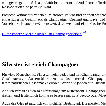
weniger elegant im Stil, aber dafür bekommt man deutlich mehr für 
Rosé-Version eine perfekte Wahl.
Prosecco kommt aus Venetien im Norden Italiens und erinnert wahrsch
etwas süßer im Geschmack als Champagner, Crémant und Cava, und ge
Vorliebe. Es ist auch erwähnenswert, dass, wenn auf einer Flasche Pros
Durchstöbern Sie die Auswahl an Champagnersäbeln
Wineandbarrels
Silvester ist gleich Champagner
Für viele Menschen ist Silvester gleichbedeutend mit Champagner und
Geschmacks von Austern übertönen diese fast immer den Champagner u
ihrem natürlichen Geschmack verloren. Wenn Sie jedoch auf Austern an
Ähnlich verhält es sich mit Kransekage um Mitternacht. Champagner k
greifen, und letztendlich könnte es besser sein, zu Prosecco oder Mosc
Auch das Glas ist natürlich ein wichtiger Bestandteil. Die meisten M