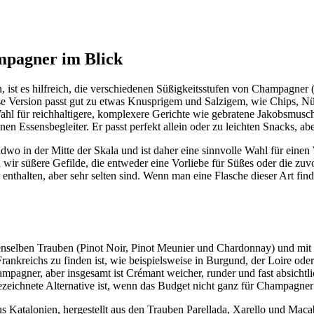
ampagner im Blick
t es hilfreich, die verschiedenen Süßigkeitsstufen von Champagner (u
Version passt gut zu etwas Knusprigem und Salzigem, wie Chips, Nüss
hl für reichhaltigere, komplexere Gerichte wie gebratene Jakobsmusche
nen Essensbegleiter. Er passt perfekt allein oder zu leichten Snacks, 
 irgendwo in der Mitte der Skala und ist daher eine sinnvolle Wahl für 
 wir süßere Gefilde, die entweder eine Vorliebe für Süßes oder die zuv
nthalten, aber sehr selten sind. Wenn man eine Flasche dieser Art find
denselben Trauben (Pinot Noir, Pinot Meunier und Chardonnay) und mit 
ankreichs zu finden ist, wie beispielsweise in Burgund, der Loire o
agner, aber insgesamt ist Crémant weicher, runder und fast absichtli
zeichnete Alternative ist, wenn das Budget nicht ganz für Champagner 
Katalonien, hergestellt aus den Trauben Parellada, Xarello und Maca