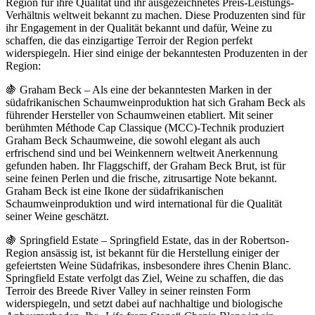
Region für ihre Qualität und ihr ausgezeichnetes Preis-Leistungs-
Verhältnis weltweit bekannt zu machen. Diese Produzenten sind für
ihr Engagement in der Qualität bekannt und dafür, Weine zu
schaffen, die das einzigartige Terroir der Region perfekt
widerspiegeln. Hier sind einige der bekanntesten Produzenten in der
Region:
🍇 Graham Beck – Als eine der bekanntesten Marken in der
südafrikanischen Schaumweinproduktion hat sich Graham Beck als
führender Hersteller von Schaumweinen etabliert. Mit seiner
berühmten Méthode Cap Classique (MCC)-Technik produziert
Graham Beck Schaumweine, die sowohl elegant als auch
erfrischend sind und bei Weinkennern weltweit Anerkennung
gefunden haben. Ihr Flaggschiff, der Graham Beck Brut, ist für
seine feinen Perlen und die frische, zitrusartige Note bekannt.
Graham Beck ist eine Ikone der südafrikanischen
Schaumweinproduktion und wird international für die Qualität
seiner Weine geschätzt.
🍇 Springfield Estate – Springfield Estate, das in der Robertson-
Region ansässig ist, ist bekannt für die Herstellung einiger der
gefeiertsten Weine Südafrikas, insbesondere ihres Chenin Blanc.
Springfield Estate verfolgt das Ziel, Weine zu schaffen, die das
Terroir des Breede River Valley in seiner reinsten Form
widerspiegeln, und setzt dabei auf nachhaltige und biologische