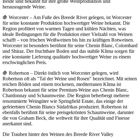
Beide sind bekannt für ihre große Weinproduktion und
herausragende Weine.
🍇 Worcester – Am Fuße des Breede River gelegen, ist Worcester
für seine konstante Produktion hochwertiger Weine bekannt. Die
Region profitiert von warmen Tagen und kühlen Nächten, was
ideale Bedingungen für die Produktion einer Vielzahl von Weinen
schafft – von frischen Weißweinen bis hin zu kräftigen Rotweinen.
Worcester ist besonders berühmt für seine Chenin Blanc, Colombard
und Shiraz. Der fruchtbare Boden und das stabile Klima sorgen für
eine konstante Lieferung qualitativ hochwertiger Weine zu einem
erschwinglichen Preis.
🍇 Robertson – Direkt östlich von Worcester gelegen, wird
Robertson oft als "Tal der Weine und Rosen" bezeichnet. Mit seinen
reichen Böden und einem trockenen, mediterranen Klima ist
Robertson bekannt für seine Premium-Weine aus Chenin Blanc,
Chardonnay und Schaumweine. Die Region beherbergt mehrere
renommierte Weingüter wie Springfield Estate, das einige der
gefeiertsten Chenin Blancs Südafrikas produziert. Robertson ist
ebenfalls berühmt für seine preisgekrönten Schaumweine, darunter
die von Graham Beck, die weltweit für ihre Qualität und Finesse
anerkannt sind.
Die Trauben hinter den Weinen des Breede River Valley