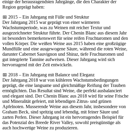
einige der herausragendsten Jahrgänge, die den Charakter der
Region geprägt haben:
📅 2015 – Ein Jahrgang mit Fülle und Struktur
Der Jahrgang 2015 war geprägt von einer wärmeren
Wachstumsperiode, was zu Weinen mit reicher Textur und
ausgezeichneter Struktur führte. Der Chenin Blanc aus diesem Jahr
ist besonders bemerkenswert für seine reifen Fruchtaromen und den
vollen Körper. Die weißen Weine aus 2015 haben eine großzügige
Mundfülle und eine ausgewogene Säure, während die roten Weine,
darunter Cabernet Sauvignon und Shiraz, tiefe Fruchtaromen und
gut integrierte Tannine aufweisen. Dieser Jahrgang wird sich
hervorragend mit der Zeit entwickeln.
📅 2018 – Ein Jahrgang mit Balance und Eleganz
Der Jahrgang 2018 war von kühleren Wachstumsbedingungen
geprägt, die eine langsame und gleichmäßige Reifung der Trauben
ermöglichten. Das Resultat sind Weine, die perfekt ausbalanciert
und elegant sind. Der Chenin Blanc aus 2018 wird für seine Frische
und Mineralität gefeiert, mit lebendigen Zitrus- und grünen
Apfelnoten. Musserende Weine aus diesem Jahr, insbesondere von
Graham Beck, sind spritzig und lebendig, mit feiner Säure und
zarten Perlen. Dieser Jahrgang ist ein hervorragendes Beispiel für
das Potenzial des Breede River Valley, sowohl preisgünstige als
auch hochwertige Weine zu produzieren.