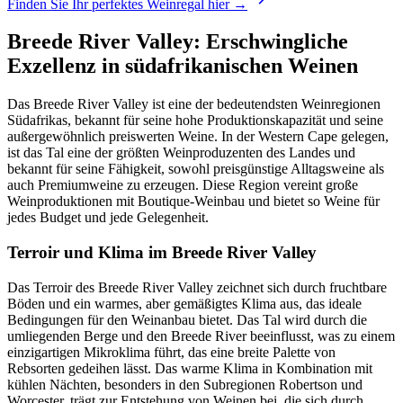
Finden Sie Ihr perfektes Weinregal hier →
Breede River Valley: Erschwingliche
Exzellenz in südafrikanischen Weinen
Das Breede River Valley ist eine der bedeutendsten Weinregionen
Südafrikas, bekannt für seine hohe Produktionskapazität und seine
außergewöhnlich preiswerten Weine. In der Western Cape gelegen,
ist das Tal eine der größten Weinproduzenten des Landes und
bekannt für seine Fähigkeit, sowohl preisgünstige Alltagsweine als
auch Premiumweine zu erzeugen. Diese Region vereint große
Weinproduktionen mit Boutique-Weinbau und bietet so Weine für
jedes Budget und jede Gelegenheit.
Terroir und Klima im Breede River Valley
Das Terroir des Breede River Valley zeichnet sich durch fruchtbare
Böden und ein warmes, aber gemäßigtes Klima aus, das ideale
Bedingungen für den Weinanbau bietet. Das Tal wird durch die
umliegenden Berge und den Breede River beeinflusst, was zu einem
einzigartigen Mikroklima führt, das eine breite Palette von
Rebsorten gedeihen lässt. Das warme Klima in Kombination mit
kühlen Nächten, besonders in den Subregionen Robertson und
Worcester, trägt zur Entstehung von Weinen bei, die sich durch