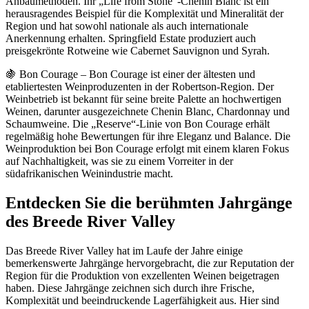
Anbaumethoden. Ihr „Life from Stone“-Chenin Blanc ist ein
herausragendes Beispiel für die Komplexität und Mineralität der
Region und hat sowohl nationale als auch internationale
Anerkennung erhalten. Springfield Estate produziert auch
preisgekrönte Rotweine wie Cabernet Sauvignon und Syrah.
🍇 Bon Courage – Bon Courage ist einer der ältesten und
etabliertesten Weinproduzenten in der Robertson-Region. Der
Weinbetrieb ist bekannt für seine breite Palette an hochwertigen
Weinen, darunter ausgezeichnete Chenin Blanc, Chardonnay und
Schaumweine. Die „Reserve“-Linie von Bon Courage erhält
regelmäßig hohe Bewertungen für ihre Eleganz und Balance. Die
Weinproduktion bei Bon Courage erfolgt mit einem klaren Fokus
auf Nachhaltigkeit, was sie zu einem Vorreiter in der
südafrikanischen Weinindustrie macht.
Entdecken Sie die berühmten Jahrgänge
des Breede River Valley
Das Breede River Valley hat im Laufe der Jahre einige
bemerkenswerte Jahrgänge hervorgebracht, die zur Reputation der
Region für die Produktion von exzellenten Weinen beigetragen
haben. Diese Jahrgänge zeichnen sich durch ihre Frische,
Komplexität und beeindruckende Lagerfähigkeit aus. Hier sind