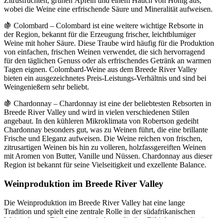
Zitrusfrüchten, grünen Äpfeln und einem Hauch von Honig aus,
wobei die Weine eine erfrischende Säure und Mineralität aufweisen.
🍇 Colombard – Colombard ist eine weitere wichtige Rebsorte in
der Region, bekannt für die Erzeugung frischer, leichtblumiger
Weine mit hoher Säure. Diese Traube wird häufig für die Produktion
von einfachen, frischen Weinen verwendet, die sich hervorragend
für den täglichen Genuss oder als erfrischendes Getränk an warmen
Tagen eignen. Colombard-Weine aus dem Breede River Valley
bieten ein ausgezeichnetes Preis-Leistungs-Verhältnis und sind bei
Weingenießern sehr beliebt.
🍇 Chardonnay – Chardonnay ist eine der beliebtesten Rebsorten in
Breede River Valley und wird in vielen verschiedenen Stilen
angebaut. In den kühleren Mikroklimata von Robertson gedeiht
Chardonnay besonders gut, was zu Weinen führt, die eine brillante
Frische und Eleganz aufweisen. Die Weine reichen von frischen,
zitrusartigen Weinen bis hin zu volleren, holzfassgereiften Weinen
mit Aromen von Butter, Vanille und Nüssen. Chardonnay aus dieser
Region ist bekannt für seine Vielseitigkeit und exzellente Balance.
Weinproduktion im Breede River Valley
Die Weinproduktion im Breede River Valley hat eine lange
Tradition und spielt eine zentrale Rolle in der südafrikanischen