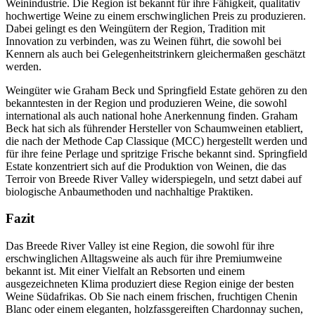
Weinindustrie. Die Region ist bekannt für ihre Fähigkeit, qualitativ
hochwertige Weine zu einem erschwinglichen Preis zu produzieren.
Dabei gelingt es den Weingütern der Region, Tradition mit
Innovation zu verbinden, was zu Weinen führt, die sowohl bei
Kennern als auch bei Gelegenheitstrinkern gleichermaßen geschätzt
werden.
Weingüter wie Graham Beck und Springfield Estate gehören zu den
bekanntesten in der Region und produzieren Weine, die sowohl
international als auch national hohe Anerkennung finden. Graham
Beck hat sich als führender Hersteller von Schaumweinen etabliert,
die nach der Methode Cap Classique (MCC) hergestellt werden und
für ihre feine Perlage und spritzige Frische bekannt sind. Springfield
Estate konzentriert sich auf die Produktion von Weinen, die das
Terroir von Breede River Valley widerspiegeln, und setzt dabei auf
biologische Anbaumethoden und nachhaltige Praktiken.
Fazit
Das Breede River Valley ist eine Region, die sowohl für ihre
erschwinglichen Alltagsweine als auch für ihre Premiumweine
bekannt ist. Mit einer Vielfalt an Rebsorten und einem
ausgezeichneten Klima produziert diese Region einige der besten
Weine Südafrikas. Ob Sie nach einem frischen, fruchtigen Chenin
Blanc oder einem eleganten, holzfassgereiften Chardonnay suchen,