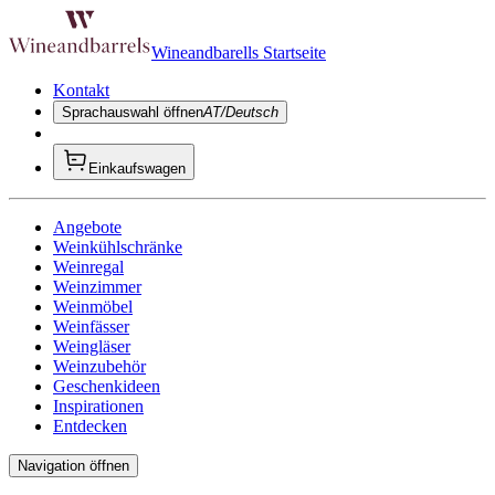
Wineandbarells Startseite
Kontakt
Sprachauswahl öffnen
AT/Deutsch
Einkaufswagen
Angebote
Weinkühlschränke
Weinregal
Weinzimmer
Weinmöbel
Weinfässer
Weingläser
Weinzubehör
Geschenkideen
Inspirationen
Entdecken
Navigation öffnen