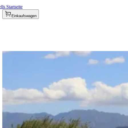
ls Startseite
Einkaufswagen