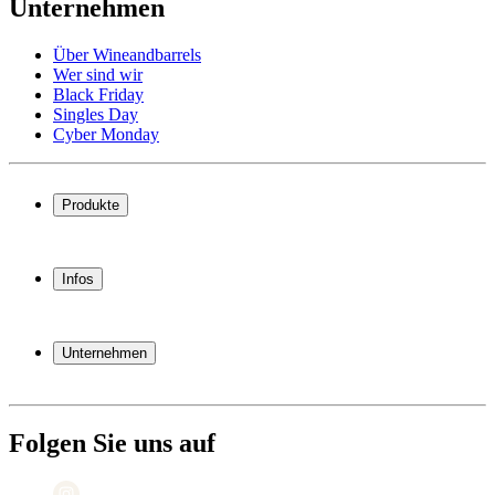
Unternehmen
Über Wineandbarrels
Wer sind wir
Black Friday
Singles Day
Cyber Monday
Produkte
Weinkühlschrank
Weinregal
Infos
Weinmöbel
Weinfässer
Häufig gestellte Fragen
Weinzubehör
Garantie
Unternehmen
Bezahlung
Versand
Über Wineandbarrels
Rückgabe
Wer sind wir
+49 211 4187 3877
Black Friday
Folgen Sie uns auf
Singles Day
Cyber Monday