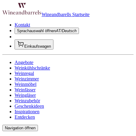
Wineandbarells Startseite
Kontakt
Sprachauswahl öffnen
AT/Deutsch
Einkaufswagen
Angebote
Weinkühlschränke
Weinregal
Weinzimmer
Weinmöbel
Weinfässer
Weingläser
Weinzubehör
Geschenkideen
Inspirationen
Entdecken
Navigation öffnen