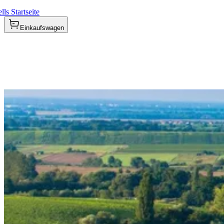
ls Startseite
Einkaufswagen