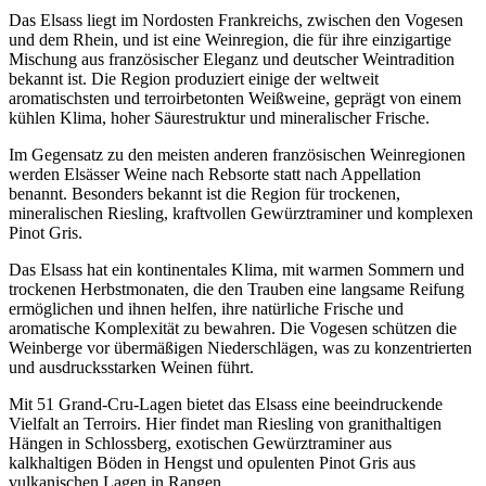
Das Elsass liegt im Nordosten Frankreichs, zwischen den Vogesen
und dem Rhein, und ist eine Weinregion, die für ihre einzigartige
Mischung aus französischer Eleganz und deutscher Weintradition
bekannt ist. Die Region produziert einige der weltweit
aromatischsten und terroirbetonten Weißweine, geprägt von einem
kühlen Klima, hoher Säurestruktur und mineralischer Frische.
Im Gegensatz zu den meisten anderen französischen Weinregionen
werden Elsässer Weine nach Rebsorte statt nach Appellation
benannt. Besonders bekannt ist die Region für trockenen,
mineralischen Riesling, kraftvollen Gewürztraminer und komplexen
Pinot Gris.
Das Elsass hat ein kontinentales Klima, mit warmen Sommern und
trockenen Herbstmonaten, die den Trauben eine langsame Reifung
ermöglichen und ihnen helfen, ihre natürliche Frische und
aromatische Komplexität zu bewahren. Die Vogesen schützen die
Weinberge vor übermäßigen Niederschlägen, was zu konzentrierten
und ausdrucksstarken Weinen führt.
Mit 51 Grand-Cru-Lagen bietet das Elsass eine beeindruckende
Vielfalt an Terroirs. Hier findet man Riesling von granithaltigen
Hängen in Schlossberg, exotischen Gewürztraminer aus
kalkhaltigen Böden in Hengst und opulenten Pinot Gris aus
vulkanischen Lagen in Rangen.