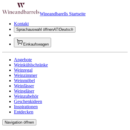
Wineandbarells Startseite
Kontakt
Sprachauswahl öffnen
AT/Deutsch
Einkaufswagen
Angebote
Weinkühlschränke
Weinregal
Weinzimmer
Weinmöbel
Weinfässer
Weingläser
Weinzubehör
Geschenkideen
Inspirationen
Entdecken
Navigation öffnen