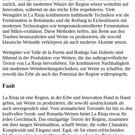
zurück, und die modernen Winzer der Region setzen weiterhin auf
Innovation, während sie das reiche Erbe respektieren. Viele
Weingüter in La Rioja kombinieren traditionelle Techniken wie die
Fermentation in Betontanks und die Reifung in Eichenfässern mit
modernen Technologien wie temperaturkontrollierter Fermentation
und Mikro-oxidation. Diese Methoden helfen, das Beste aus den
Trauben herauszuholen und Weine zu produzieren, die sowohl
klassische Weinstile verkörpern als auch moderne Akzente setzen.
Weingüter wie Valle de la Puerta und Bodega San Huberto sind
führend in der Produktion von Weinen, die das außergewöhnliche
Terroir von La Rioja hervorheben. Sie kombinieren Nachhaltigkeit
mit modernen Weinbereitungstechniken, um Weine zu schaffen, die
sowohl das Erbe als auch das Potenzial der Region widerspiegeln.
Fazit
La Rioja ist eine Region, in der Erbe und Innovation Hand in Hand
gehen, um Weine zu produzieren, die sowohl ausdrucksstark als
auch unvergesslich sind. Vom aromatischen Torrontés bis hin zu den
kraftvollen Syrah- und Bonarda-Weinen bietet La Rioja etwas für
jeden Geschmack. Das einzigartige Terroir der Region, zusammen
mit ihrer langen Weintradition, schafft Weine, die voller Charakter,
Komplexität und Eleganz sind. Egal, ob Sie einen erfrischenden