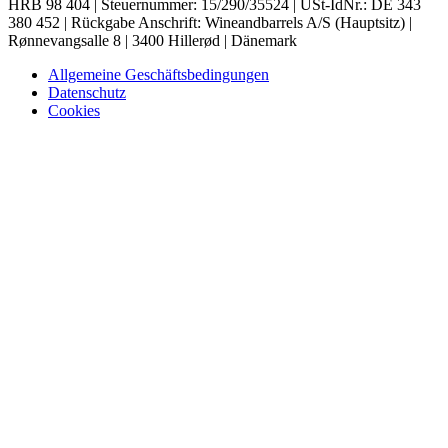
HRB 98 404 | Steuernummer: 15/290/35524 | USt-IdNr.: DE 343
380 452 | Rückgabe Anschrift: Wineandbarrels A/S (Hauptsitz) |
Rønnevangsalle 8 | 3400 Hillerød | Dänemark
Allgemeine Geschäftsbedingungen
Datenschutz
Cookies