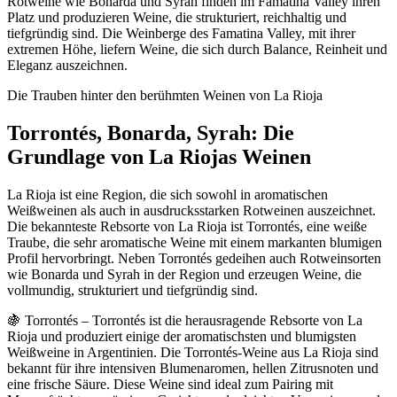
Rotweine wie Bonarda und Syrah finden im Famatina Valley ihren
Platz und produzieren Weine, die strukturiert, reichhaltig und
tiefgründig sind. Die Weinberge des Famatina Valley, mit ihrer
extremen Höhe, liefern Weine, die sich durch Balance, Reinheit und
Eleganz auszeichnen.
Die Trauben hinter den berühmten Weinen von La Rioja
Torrontés, Bonarda, Syrah: Die
Grundlage von La Riojas Weinen
La Rioja ist eine Region, die sich sowohl in aromatischen
Weißweinen als auch in ausdrucksstarken Rotweinen auszeichnet.
Die bekannteste Rebsorte von La Rioja ist Torrontés, eine weiße
Traube, die sehr aromatische Weine mit einem markanten blumigen
Profil hervorbringt. Neben Torrontés gedeihen auch Rotweinsorten
wie Bonarda und Syrah in der Region und erzeugen Weine, die
vollmundig, strukturiert und tiefgründig sind.
🍇 Torrontés – Torrontés ist die herausragende Rebsorte von La
Rioja und produziert einige der aromatischsten und blumigsten
Weißweine in Argentinien. Die Torrontés-Weine aus La Rioja sind
bekannt für ihre intensiven Blumenaromen, hellen Zitrusnoten und
eine frische Säure. Diese Weine sind ideal zum Pairing mit