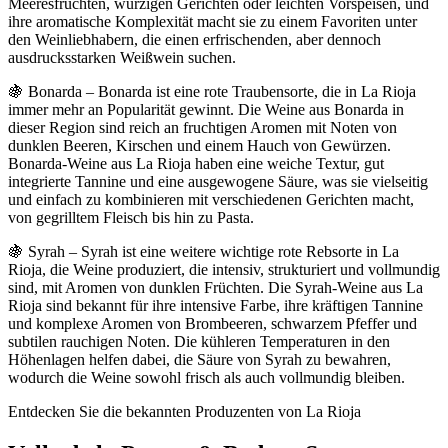
Meeresfrüchten, würzigen Gerichten oder leichten Vorspeisen, und
ihre aromatische Komplexität macht sie zu einem Favoriten unter
den Weinliebhabern, die einen erfrischenden, aber dennoch
ausdrucksstarken Weißwein suchen.
🍇 Bonarda – Bonarda ist eine rote Traubensorte, die in La Rioja
immer mehr an Popularität gewinnt. Die Weine aus Bonarda in
dieser Region sind reich an fruchtigen Aromen mit Noten von
dunklen Beeren, Kirschen und einem Hauch von Gewürzen.
Bonarda-Weine aus La Rioja haben eine weiche Textur, gut
integrierte Tannine und eine ausgewogene Säure, was sie vielseitig
und einfach zu kombinieren mit verschiedenen Gerichten macht,
von gegrilltem Fleisch bis hin zu Pasta.
🍇 Syrah – Syrah ist eine weitere wichtige rote Rebsorte in La
Rioja, die Weine produziert, die intensiv, strukturiert und vollmundig
sind, mit Aromen von dunklen Früchten. Die Syrah-Weine aus La
Rioja sind bekannt für ihre intensive Farbe, ihre kräftigen Tannine
und komplexe Aromen von Brombeeren, schwarzem Pfeffer und
subtilen rauchigen Noten. Die kühleren Temperaturen in den
Höhenlagen helfen dabei, die Säure von Syrah zu bewahren,
wodurch die Weine sowohl frisch als auch vollmundig bleiben.
Entdecken Sie die bekannten Produzenten von La Rioja