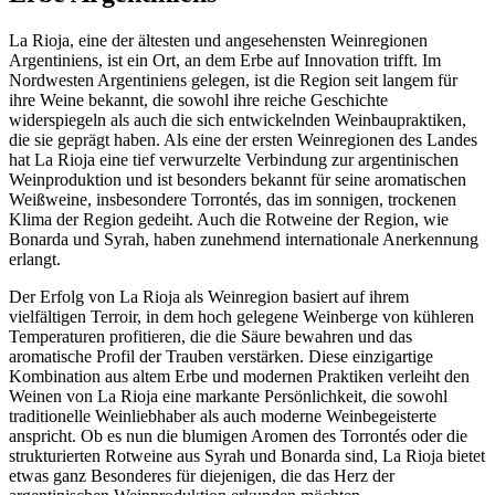
La Rioja, eine der ältesten und angesehensten Weinregionen
Argentiniens, ist ein Ort, an dem Erbe auf Innovation trifft. Im
Nordwesten Argentiniens gelegen, ist die Region seit langem für
ihre Weine bekannt, die sowohl ihre reiche Geschichte
widerspiegeln als auch die sich entwickelnden Weinbaupraktiken,
die sie geprägt haben. Als eine der ersten Weinregionen des Landes
hat La Rioja eine tief verwurzelte Verbindung zur argentinischen
Weinproduktion und ist besonders bekannt für seine aromatischen
Weißweine, insbesondere Torrontés, das im sonnigen, trockenen
Klima der Region gedeiht. Auch die Rotweine der Region, wie
Bonarda und Syrah, haben zunehmend internationale Anerkennung
erlangt.
Der Erfolg von La Rioja als Weinregion basiert auf ihrem
vielfältigen Terroir, in dem hoch gelegene Weinberge von kühleren
Temperaturen profitieren, die die Säure bewahren und das
aromatische Profil der Trauben verstärken. Diese einzigartige
Kombination aus altem Erbe und modernen Praktiken verleiht den
Weinen von La Rioja eine markante Persönlichkeit, die sowohl
traditionelle Weinliebhaber als auch moderne Weinbegeisterte
anspricht. Ob es nun die blumigen Aromen des Torrontés oder die
strukturierten Rotweine aus Syrah und Bonarda sind, La Rioja bietet
etwas ganz Besonderes für diejenigen, die das Herz der