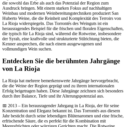
die sowohl das Erbe als auch das Potenzial der Region zum
Ausdruck bringen. Mit einem starken Fokus auf nachhaltigen
Weinbau und modernen Weinbereitungstechniken produziert San
Huberto Weine, die die Reinheit und Komplexität des Terroirs von
La Rioja widerspiegeln. Das Torrontés des Weinguts ist ein
herausragendes Beispiel für die frischen und floralen Eigenschaften,
die typisch für La Rioja sind, während die Rotweine, insbesondere
der Syrah, eine kraftvolle und strukturierte Stilrichtung bieten, die
Kenner ansprechen, die nach einem ausgewogenen und
vollmundigen Wein suchen.
Entdecken Sie die berühmten Jahrgänge
von La Rioja
La Rioja hat mehrere bemerkenswerte Jahrgänge hervorgebracht,
die die Weine der Region geprägt und zu ihrem internationalen
Erfolg beigetragen haben. Diese Jahrgänge zeichnen sich besonders
durch ihre Balance, Tiefe und ihr Alterungspotenzial aus.
📅 2013 – Ein herausragender Jahrgang in La Rioja, der für seine
Konzentration und Eleganz bekannt ist. Das Torrontés aus diesem
Jahr besticht durch seine lebendigen Blütenaromen und eine frische,
erfrischende Säure, die es perfekt für die Kombination mit
Meeresfrüchten oder würzigen Gerichten macht. Die Rotweine,