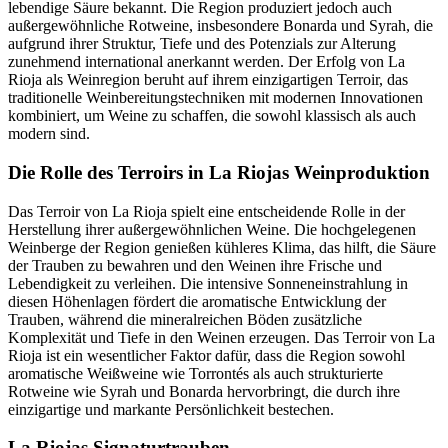
lebendige Säure bekannt. Die Region produziert jedoch auch
außergewöhnliche Rotweine, insbesondere Bonarda und Syrah, die
aufgrund ihrer Struktur, Tiefe und des Potenzials zur Alterung
zunehmend international anerkannt werden. Der Erfolg von La
Rioja als Weinregion beruht auf ihrem einzigartigen Terroir, das
traditionelle Weinbereitungstechniken mit modernen Innovationen
kombiniert, um Weine zu schaffen, die sowohl klassisch als auch
modern sind.
Die Rolle des Terroirs in La Riojas Weinproduktion
Das Terroir von La Rioja spielt eine entscheidende Rolle in der
Herstellung ihrer außergewöhnlichen Weine. Die hochgelegenen
Weinberge der Region genießen kühleres Klima, das hilft, die Säure
der Trauben zu bewahren und den Weinen ihre Frische und
Lebendigkeit zu verleihen. Die intensive Sonneneinstrahlung in
diesen Höhenlagen fördert die aromatische Entwicklung der
Trauben, während die mineralreichen Böden zusätzliche
Komplexität und Tiefe in den Weinen erzeugen. Das Terroir von La
Rioja ist ein wesentlicher Faktor dafür, dass die Region sowohl
aromatische Weißweine wie Torrontés als auch strukturierte
Rotweine wie Syrah und Bonarda hervorbringt, die durch ihre
einzigartige und markante Persönlichkeit bestechen.
La Riojas Signaturtrauben