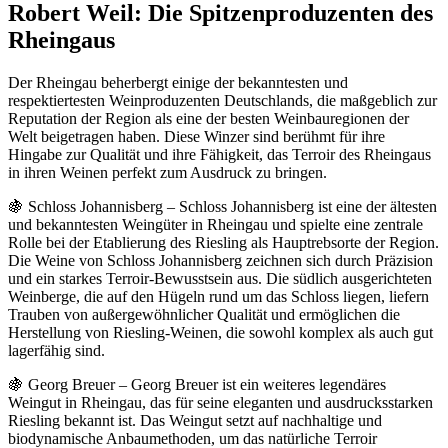
Robert Weil: Die Spitzenproduzenten des
Rheingaus
Der Rheingau beherbergt einige der bekanntesten und
respektiertesten Weinproduzenten Deutschlands, die maßgeblich zur
Reputation der Region als eine der besten Weinbauregionen der
Welt beigetragen haben. Diese Winzer sind berühmt für ihre
Hingabe zur Qualität und ihre Fähigkeit, das Terroir des Rheingaus
in ihren Weinen perfekt zum Ausdruck zu bringen.
🍇 Schloss Johannisberg – Schloss Johannisberg ist eine der ältesten
und bekanntesten Weingüter in Rheingau und spielte eine zentrale
Rolle bei der Etablierung des Riesling als Hauptrebsorte der Region.
Die Weine von Schloss Johannisberg zeichnen sich durch Präzision
und ein starkes Terroir-Bewusstsein aus. Die südlich ausgerichteten
Weinberge, die auf den Hügeln rund um das Schloss liegen, liefern
Trauben von außergewöhnlicher Qualität und ermöglichen die
Herstellung von Riesling-Weinen, die sowohl komplex als auch gut
lagerfähig sind.
🍇 Georg Breuer – Georg Breuer ist ein weiteres legendäres
Weingut in Rheingau, das für seine eleganten und ausdrucksstarken
Riesling bekannt ist. Das Weingut setzt auf nachhaltige und
biodynamische Anbaumethoden, um das natürliche Terroir