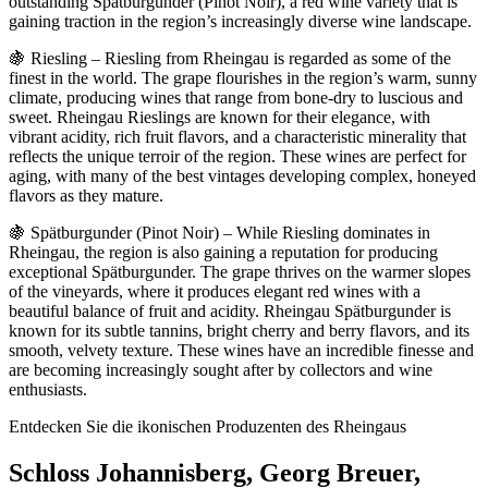
outstanding Spätburgunder (Pinot Noir), a red wine variety that is
gaining traction in the region’s increasingly diverse wine landscape.
🍇 Riesling – Riesling from Rheingau is regarded as some of the
finest in the world. The grape flourishes in the region’s warm, sunny
climate, producing wines that range from bone-dry to luscious and
sweet. Rheingau Rieslings are known for their elegance, with
vibrant acidity, rich fruit flavors, and a characteristic minerality that
reflects the unique terroir of the region. These wines are perfect for
aging, with many of the best vintages developing complex, honeyed
flavors as they mature.
🍇 Spätburgunder (Pinot Noir) – While Riesling dominates in
Rheingau, the region is also gaining a reputation for producing
exceptional Spätburgunder. The grape thrives on the warmer slopes
of the vineyards, where it produces elegant red wines with a
beautiful balance of fruit and acidity. Rheingau Spätburgunder is
known for its subtle tannins, bright cherry and berry flavors, and its
smooth, velvety texture. These wines have an incredible finesse and
are becoming increasingly sought after by collectors and wine
enthusiasts.
Entdecken Sie die ikonischen Produzenten des Rheingaus
Schloss Johannisberg, Georg Breuer,