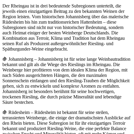
Der Rheingau ist in drei bedeutende Subregionen unterteilt, die
jeweils einen einzigartigen Beitrag zu den bekannten Weinen der
Region leisten. Vom historischen Johannisberg über das malerische
Rüdesheim bis hin zum traditionsreichen Hattenheim – diese
Subregionen sind nicht nur von historischer Bedeutung, sondern
auch Heimat einiger der besten Weinberge Deutschlands. Die
Kombination aus Terroir, Klima und Tradition hat dem Rheingau
seinen Ruf als Produzent außergewöhnlicher Riesling- und
Spätburgunder-Weine eingebracht.
🍇 Johannisberg – Johannisberg ist für seine lange Weinbautradition
bekannt und gilt als die Wiege des Rieslings im Rheingau. Die
Weinberge hier profitieren von dem idealen Klima der Region, mit
nach Süden ausgerichteten Hängen, die den maximalen
Sonnenschein einfangen und den Riesling-Trauben die Möglichkeit
geben, sich zu entwickeln und komplexe Aromen zu entfalten.
Johannisberg ist besonders berühmt für seine hochwertigen,
trockenen Riesling, die durch präzise Mineralität und lebendige
Säure bestechen.
🍇 Rüdesheim – Rüdesheim ist bekannt für seine steilen,
terrassierten Weinberge, die einige der dramatischsten Ausblicke auf
den Rhein bieten. Diese Subregion ist für ihr einzigartiges Terroir
bekannt und produziert Riesling-Weine, die eine perfekte Balance
zwischen Frucht und Mineralität bieten, oft mit mehr Körper und