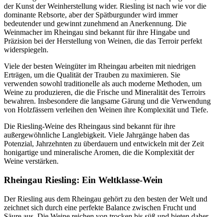
der Kunst der Weinherstellung wider. Riesling ist nach wie vor die
dominante Rebsorte, aber der Spätburgunder wird immer
bedeutender und gewinnt zunehmend an Anerkennung. Die
Weinmacher im Rheingau sind bekannt für ihre Hingabe und
Präzision bei der Herstellung von Weinen, die das Terroir perfekt
widerspiegeln.
Viele der besten Weingüter im Rheingau arbeiten mit niedrigen
Erträgen, um die Qualität der Trauben zu maximieren. Sie
verwenden sowohl traditionelle als auch moderne Methoden, um
Weine zu produzieren, die die Frische und Mineralität des Terroirs
bewahren. Insbesondere die langsame Gärung und die Verwendung
von Holzfässern verleihen den Weinen ihre Komplexität und Tiefe.
Die Riesling-Weine des Rheingaus sind bekannt für ihre
außergewöhnliche Langlebigkeit. Viele Jahrgänge haben das
Potenzial, Jahrzehnten zu überdauern und entwickeln mit der Zeit
honigartige und mineralische Aromen, die die Komplexität der
Weine verstärken.
Rheingau Riesling: Ein Weltklasse-Wein
Der Riesling aus dem Rheingau gehört zu den besten der Welt und
zeichnet sich durch eine perfekte Balance zwischen Frucht und
Säure aus. Die Weine reichen von trocken bis süß und bieten daher