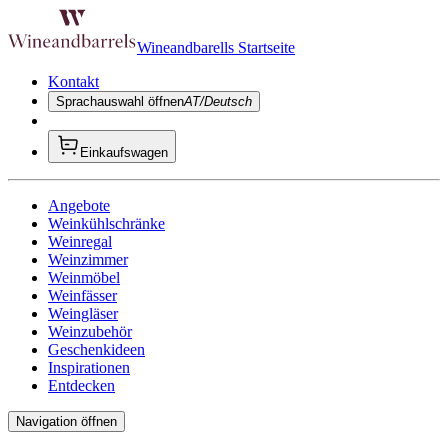
Wineandbarells Startseite
Kontakt
Sprachauswahl öffnen
AT/Deutsch
Einkaufswagen
Angebote
Weinkühlschränke
Weinregal
Weinzimmer
Weinmöbel
Weinfässer
Weingläser
Weinzubehör
Geschenkideen
Inspirationen
Entdecken
Navigation öffnen