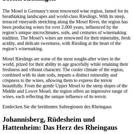
The Mosel is Germany's most renowned wine region, famed for its
breathtaking landscapes and world-class Rieslings. With its steep,
terraced vineyards stretching along the Mosel River, the region has
been producing wines for over 2,000 years, influenced by the
region’s unique microclimates, soils, and centuries of winemaking
tradition. The Mosel’s wines are renowned for their minerality, fresh
acidity, and delicate sweetness, with Riesling at the heart of the
region’s winemaking.
Mosel Rieslings are some of the most sought-after wines in the
world, prized for their ability to age gracefully while retaining their
freshness and vibrant character. The cooler climate of the region,
combined with its slate soils, imparts a distinct minerality and
crispness to the wines, allowing them to express the terroir
beautifully. From the gentle Upper Mosel to the steep slopes of the
Middle and Lower Mosel, the region offers an impressive range of
wines, each reflecting the unique influence of its terroir.
Entdecken Sie die berühmten Subregionen des Rheingaus
Johannisberg, Rüdesheim und
Hattenheim: Das Herz des Rheingaus