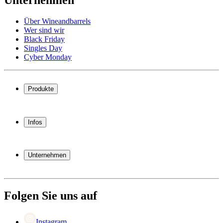
Über Wineandbarrels
Wer sind wir
Black Friday
Singles Day
Cyber Monday
Produkte
Weinkühlschrank
Weinregal
Infos
Weinmöbel
Weinfässer
Häufig gestellte Fragen
Weinzubehör
Garantie
Unternehmen
Bezahlung
Versand
Über Wineandbarrels
Rückgabe
Wer sind wir
+49 211 4187 3877
Black Friday
Folgen Sie uns auf
Singles Day
Cyber Monday
Instagram