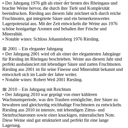
• Der Jahrgang 1976 gilt als einer der besten des Rheingaus und
brachte Weine hervor, die durch ihre Tiefe und Komplexität
beeindrucken. Riesling aus diesem Jahr zeichnet sich durch reiche
Fruchtnoten, gut integrierte Säure und ein bemerkenswertes
Lagerpotenzial aus. Mit der Zeit entwickeln die Weine aus 1976
schöne honigartige Aromen und behalten ihre Frische und
Mineralität.
• Notable wines: Schloss Johannisberg 1976 Riesling.
📅 2001 – Ein eleganter Jahrgang
• Der Jahrgang 2001 wird oft als einer der elegantesten Jahrgänge
für Riesling im Rheingau beschrieben. Weine aus diesem Jahr sind
perfekt ausbalanciert mit lebendiger Säure und zarten Fruchtnoten.
Riesling aus 2001 ist für seine Finesse und Mineralität bekannt und
entwickelt sich im Laufe der Jahre weiter.
• Notable wines: Robert Weil 2001 Riesling.
📅 2010 – Ein Jahrgang mit Reichtum
• Der Jahrgang 2010 war geprägt von einer kühleren
Wachstumsperiode, was den Trauben ermöglichte, ihre Säure zu
bewahren und gleichzeitig reichhaltige Fruchtnoten zu entwickeln.
Riesling aus 2010 ist intensiv, mit lebendigen Zitrus- und
Steinfruchtaromen sowie einer knackigen, mineralischen Note.
Diese Weine sind gut strukturiert und perfekt für eine lange
Lagerung.