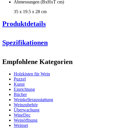
Abmessungen (BxHxT cm)
35 x 19.5 x 28 cm
Produktdetails
Spezifikationen
Information
Empfohlene Kategorien
Produktnummer
CAJ006B-model b - chateau
Holzkisten für Wein
Abmessungen (BxHxT cm)
Puzzel
Gewicht (kg)
2
Kunst
Höhe (cm)
19.5
Einrichtung
Breite (cm)
35
Bücher
Tiefe (cm)
28
Weinkellerausstattung
Weinzubehör
Überwachung
WineDec
Weinöffnung
Weinset