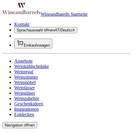
Wineandbarells Startseite
Kontakt
Sprachauswahl öffnen
AT/Deutsch
Einkaufswagen
Angebote
Weinkühlschränke
Weinregal
Weinzimmer
Weinmöbel
Weinfässer
Weingläser
Weinzubehör
Geschenkideen
Inspirationen
Entdecken
Navigation öffnen