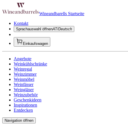
Wineandbarells Startseite
Kontakt
Sprachauswahl öffnen
AT/Deutsch
Einkaufswagen
Angebote
Weinkühlschränke
Weinregal
Weinzimmer
Weinmöbel
Weinfässer
Weingläser
Weinzubehör
Geschenkideen
Inspirationen
Entdecken
Navigation öffnen