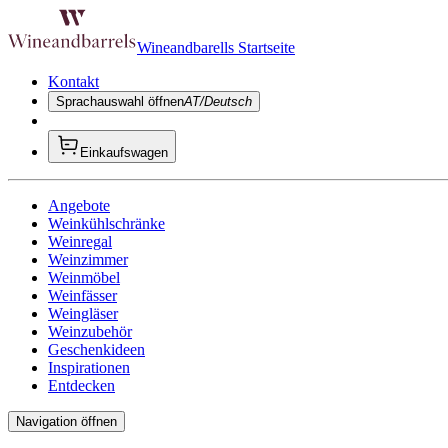
Wineandbarells Startseite
Kontakt
Sprachauswahl öffnen
AT/Deutsch
Einkaufswagen
Angebote
Weinkühlschränke
Weinregal
Weinzimmer
Weinmöbel
Weinfässer
Weingläser
Weinzubehör
Geschenkideen
Inspirationen
Entdecken
Navigation öffnen