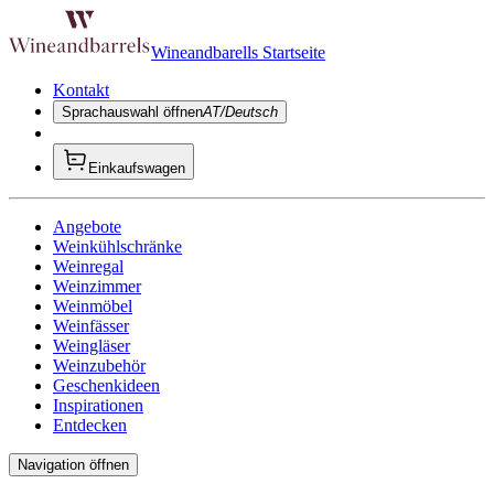
Wineandbarells Startseite
Kontakt
Sprachauswahl öffnen
AT/Deutsch
Einkaufswagen
Angebote
Weinkühlschränke
Weinregal
Weinzimmer
Weinmöbel
Weinfässer
Weingläser
Weinzubehör
Geschenkideen
Inspirationen
Entdecken
Navigation öffnen