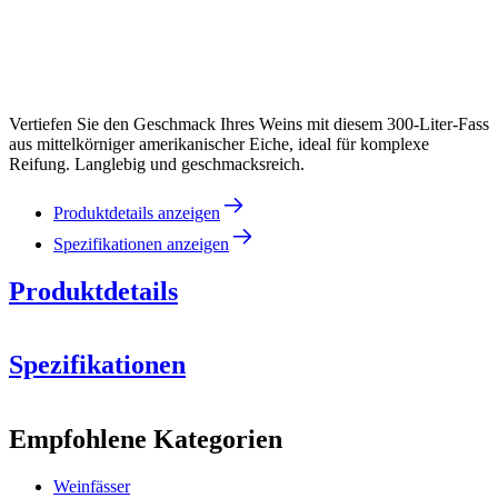
Vertiefen Sie den Geschmack Ihres Weins mit diesem 300-Liter-Fass
aus mittelkörniger amerikanischer Eiche, ideal für komplexe
Reifung. Langlebig und geschmacksreich.
Produktdetails anzeigen
Spezifikationen anzeigen
Produktdetails
Spezifikationen
Information
Empfohlene Kategorien
Produktnummer
MFA300MG27-M
Weinfässer
Abmessungen (BxHxT cm)