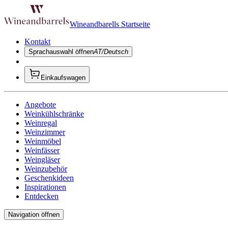
Wineandbarells Startseite
Kontakt
Sprachauswahl öffnen
AT/Deutsch
Einkaufswagen
Angebote
Weinkühlschränke
Weinregal
Weinzimmer
Weinmöbel
Weinfässer
Weingläser
Weinzubehör
Geschenkideen
Inspirationen
Entdecken
Navigation öffnen