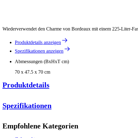
Wiederverwendet den Charme von Bordeaux mit einem 225-Liter-Fass a
Produktdetails anzeigen
Spezifikationen anzeigen
Abmessungen (BxHxT cm)
70 x 47.5 x 70 cm
Produktdetails
Spezifikationen
Information
Empfohlene Kategorien
Produktnummer
ARSP225-HALF