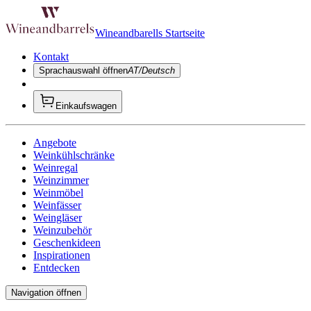
Wineandbarells Startseite
Kontakt
Sprachauswahl öffnen
AT/Deutsch
Einkaufswagen
Angebote
Weinkühlschränke
Weinregal
Weinzimmer
Weinmöbel
Weinfässer
Weingläser
Weinzubehör
Geschenkideen
Inspirationen
Entdecken
Navigation öffnen