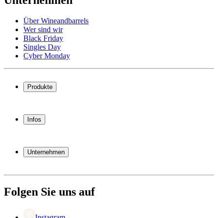
Unternehmen
Über Wineandbarrels
Wer sind wir
Black Friday
Singles Day
Cyber Monday
Produkte
Weinkühlschrank
Weinregal
Infos
Weinmöbel
Weinfässer
Häufig gestellte Fragen
Weinzubehör
Garantie
Unternehmen
Bezahlung
Versand
Über Wineandbarrels
Rückgabe
Wer sind wir
+49 211 4187 3877
Black Friday
Folgen Sie uns auf
Singles Day
Cyber Monday
Instagram