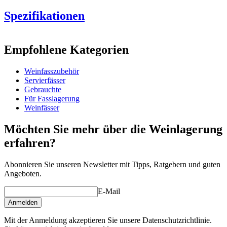
Spezifikationen
Information
Empfohlene Kategorien
Produktnummer
WOB-TS5
Weinfasszubehör
Abmessungen (BxHxT cm)
Servierfässer
Gewicht (kg)
6
Gebrauchte
Für Fasslagerung
Weinfässer
Möchten Sie mehr über die Weinlagerung
erfahren?
Abonnieren Sie unseren Newsletter mit Tipps, Ratgebern und guten
Angeboten.
E-Mail
Anmelden
Mit der Anmeldung akzeptieren Sie unsere Datenschutzrichtlinie.