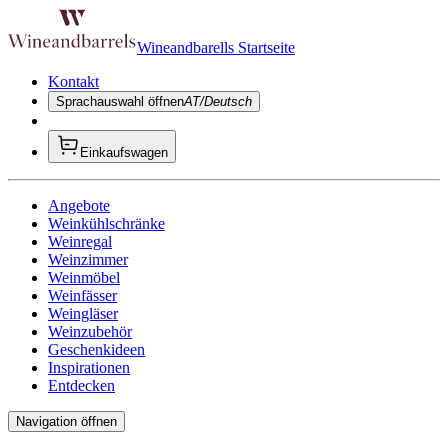
Wineandbarells Startseite
Kontakt
Sprachauswahl öffnen
AT/Deutsch
Einkaufswagen
Angebote
Weinkühlschränke
Weinregal
Weinzimmer
Weinmöbel
Weinfässer
Weingläser
Weinzubehör
Geschenkideen
Inspirationen
Entdecken
Navigation öffnen