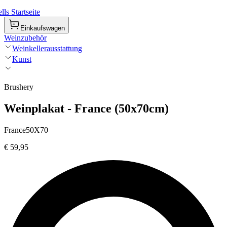
ls Startseite
Einkaufswagen
Weinzubehör
Weinkellerausstattung
Kunst
Brushery
Weinplakat - France (50x70cm)
France50X70
€ 59,95