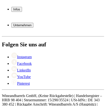
Weinkühlschrank
Weinregal
Infos
Weinmöbel
Weinfässer
Häufig gestellte Fragen
Weinzubehör
Garantie
Unternehmen
Bezahlung
Versand
Über Wineandbarrels
Rückgabe
Wer sind wir
+49 211 4187 3877
Black Friday
Folgen Sie uns auf
Singles Day
Cyber Monday
Instagram
Facebook
LinkedIn
YouTube
Pinterest
Wineandbarrels GmbH, (Keine Rückgabestelle) | Handelsregister –
HRB 98 404 | Steuernummer: 15/290/35524 | USt-IdNr.: DE 343
380 452 | Rückgabe Anschrift: Wineandbarrels A/S (Hauptsitz) |