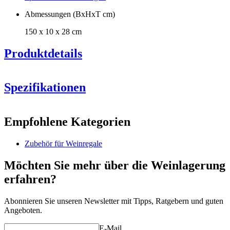
Abmessungen (BxHxT cm)
150 x 10 x 28 cm
Produktdetails
Neues Modell mit verbesserter schwarz gebeizter Oberfläche.
Wenn Sie das alte Modell passend zu Ihren Vorgängermodellen
Spezifikationen
bestellen möchten, kontaktieren Sie uns bitte.
Information
Empfohlene Kategorien
Produktnummer
S406
Zubehör für Weinregale
Allgemein
Platzierung
Boden
Möchten Sie mehr über die Weinlagerung
Hersteller
Caverack
erfahren?
Oberfläche
Schwarz
Modular
true
Lieferung
Unmontiert
Abonnieren Sie unseren Newsletter mit Tipps, Ratgebern und guten
Angeboten.
Abmessungen (BxHxT cm)
Machen Sie sich Ihre eigene Zusammenstellung aus diesen Modulen
E-Mail