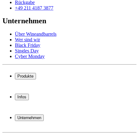
Rückgabe
+49 211 4187 3877
Unternehmen
Über Wineandbarrels
Wer sind wir
Black Friday
Singles Day
Cyber Monday
Produkte
Weinkühlschrank
Weinregal
Infos
Weinmöbel
Weinfässer
Häufig gestellte Fragen
Weinzubehör
Garantie
Unternehmen
Bezahlung
Versand
Über Wineandbarrels
Rückgabe
Wer sind wir
+49 211 4187 3877