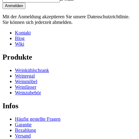
Höhe (cm)
10
in unserem online Weinkeller-Einrichtungstool (öffnet ein neues
Anmelden
Breite (cm)
150
Fenster und setzt voraus, dass Flash installiert ist)
Tiefe (cm)
28
Mit der Anmeldung akzeptieren Sie unsere Datenschutzrichtlinie.
Gewicht (kg)
4.9
Sie können sich jederzeit abmelden.
Kontakt
Blog
Wiki
Produkte
Weinkühlschrank
Weinregal
Weinmöbel
Weinfässer
Weinzubehör
Infos
Häufig gestellte Fragen
Garantie
Bezahlung
Versand