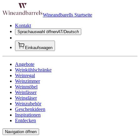
Wineandbarells Startseite
Kontakt
Sprachauswahl öffnen
AT/Deutsch
Einkaufswagen
Angebote
Weinkühlschränke
Weinregal
Weinzimmer
Weinmöbel
Weinfässer
Weingläser
Weinzubehör
Geschenkideen
Inspirationen
Entdecken
Navigation öffnen