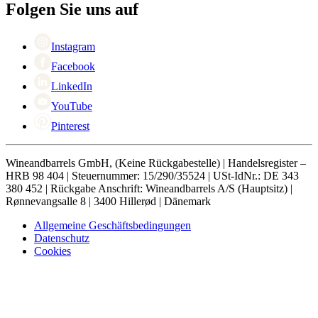
Black Friday
Folgen Sie uns auf
Singles Day
Cyber Monday
Instagram
Facebook
LinkedIn
YouTube
Pinterest
Wineandbarrels GmbH, (Keine Rückgabestelle) | Handelsregister –
HRB 98 404 | Steuernummer: 15/290/35524 | USt-IdNr.: DE 343
380 452 | Rückgabe Anschrift: Wineandbarrels A/S (Hauptsitz) |
Rønnevangsalle 8 | 3400 Hillerød | Dänemark
Allgemeine Geschäftsbedingungen
Datenschutz
Cookies