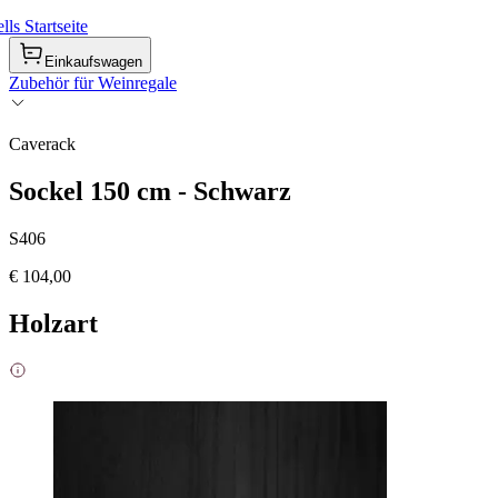
ls Startseite
Einkaufswagen
Zubehör für Weinregale
Caverack
Sockel 150 cm - Schwarz
S406
€ 104,00
Holzart