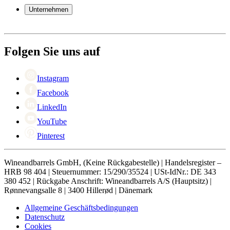
Garantie
Unternehmen
Bezahlung
Versand
Über Wineandbarrels
Rückgabe
Wer sind wir
+49 211 4187 3877
Black Friday
Folgen Sie uns auf
Singles Day
Cyber Monday
Instagram
Facebook
LinkedIn
YouTube
Pinterest
Wineandbarrels GmbH, (Keine Rückgabestelle) | Handelsregister –
HRB 98 404 | Steuernummer: 15/290/35524 | USt-IdNr.: DE 343
380 452 | Rückgabe Anschrift: Wineandbarrels A/S (Hauptsitz) |
Rønnevangsalle 8 | 3400 Hillerød | Dänemark
Allgemeine Geschäftsbedingungen
Datenschutz
Cookies