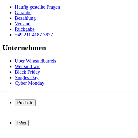
Häufig gestellte Fragen
Garantie
Bezahlung
Versand
Rückgabe
+49 211 4187 3877
Unternehmen
Über Wineandbarrels
Wer sind wir
Black Friday
Singles Day
Cyber Monday
Produkte
Weinkühlschrank
Weinregal
Infos
Weinmöbel
Weinfässer
Häufig gestellte Fragen
Weinzubehör