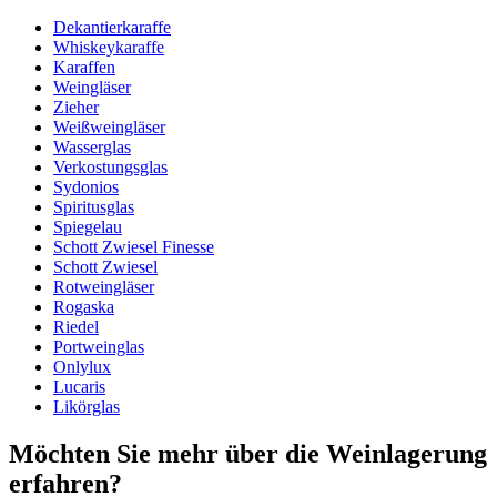
Dekantierkaraffe
Allgemein
Whiskeykaraffe
Hersteller
Spiegelau
Karaffen
Weingläser
Abmessungen (BxHxT cm)
Zieher
Weißweingläser
Gewicht (kg)
2
Wasserglas
Höhe (cm)
29.5
Verkostungsglas
Breite (cm)
22
Sydonios
Tiefe (cm)
22
Spiritusglas
Spiegelau
wine accessories
Schott Zwiesel Finesse
Schott Zwiesel
Status When Soldout
active
Rotweingläser
Rogaska
Riedel
Portweinglas
Onlylux
Lucaris
Likörglas
Möchten Sie mehr über die Weinlagerung
erfahren?