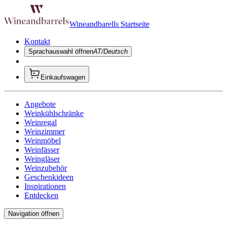
Wineandbarells Startseite
Kontakt
Sprachauswahl öffnen
AT/Deutsch
Einkaufswagen
Angebote
Weinkühlschränke
Weinregal
Weinzimmer
Weinmöbel
Weinfässer
Weingläser
Weinzubehör
Geschenkideen
Inspirationen
Entdecken
Navigation öffnen