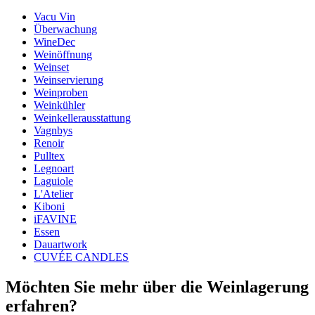
Vacu Vin
Abmessungen (BxHxT cm)
Überwachung
Gewicht (kg)
5
WineDec
Weinöffnung
Weinset
Weinservierung
Weinproben
Weinkühler
Weinkellerausstattung
Vagnbys
Renoir
Pulltex
Legnoart
Laguiole
L'Atelier
Kiboni
iFAVINE
Essen
Dauartwork
CUVÉE CANDLES
Möchten Sie mehr über die Weinlagerung
erfahren?