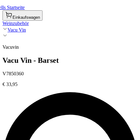
ls Startseite
Einkaufswagen
Weinzubehör
Vacu Vin
Vacuvin
Vacu Vin - Barset
V7850360
€ 33,95