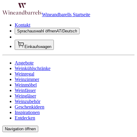
Wineandbarells Startseite
Kontakt
Sprachauswahl öffnen
AT/Deutsch
Einkaufswagen
Angebote
Weinkühlschränke
Weinregal
Weinzimmer
Weinmöbel
Weinfässer
Weingläser
Weinzubehör
Geschenkideen
Inspirationen
Entdecken
Navigation öffnen