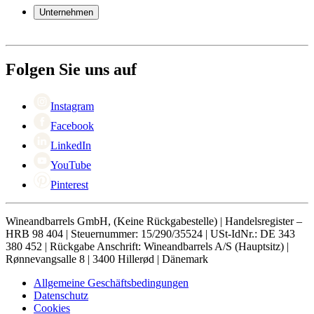
Garantie
Unternehmen
Bezahlung
Versand
Über Wineandbarrels
Rückgabe
Wer sind wir
+49 211 4187 3877
Black Friday
Folgen Sie uns auf
Singles Day
Cyber Monday
Instagram
Facebook
LinkedIn
YouTube
Pinterest
Wineandbarrels GmbH, (Keine Rückgabestelle) | Handelsregister –
HRB 98 404 | Steuernummer: 15/290/35524 | USt-IdNr.: DE 343
380 452 | Rückgabe Anschrift: Wineandbarrels A/S (Hauptsitz) |
Rønnevangsalle 8 | 3400 Hillerød | Dänemark
Allgemeine Geschäftsbedingungen
Datenschutz
Cookies