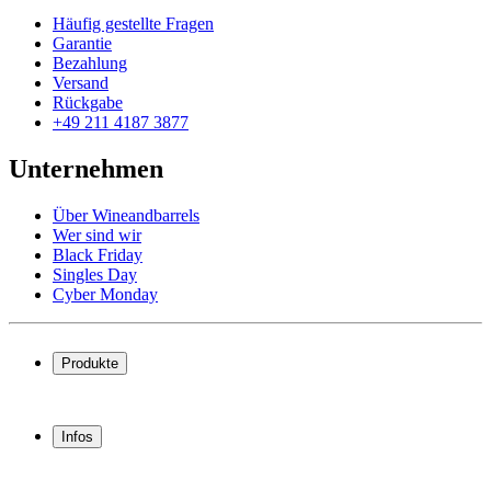
Häufig gestellte Fragen
Garantie
Bezahlung
Versand
Rückgabe
+49 211 4187 3877
Unternehmen
Über Wineandbarrels
Wer sind wir
Black Friday
Singles Day
Cyber Monday
Produkte
Weinkühlschrank
Weinregal
Infos
Weinmöbel
Weinfässer
Häufig gestellte Fragen
Weinzubehör