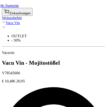
ls Startseite
Einkaufswagen
Weinzubehör
Vacu Vin
OUTLET
- 50%
Vacuvin
Vacu Vin - Mojitostößel
V78545606
€ 10,48
€ 20,95