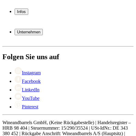
Weinkühlschrank
Weinregal
Infos
Weinmöbel
Weinfässer
Häufig gestellte Fragen
Weinzubehör
Garantie
Unternehmen
Bezahlung
Versand
Über Wineandbarrels
Rückgabe
Wer sind wir
+49 211 4187 3877
Black Friday
Folgen Sie uns auf
Singles Day
Cyber Monday
Instagram
Facebook
LinkedIn
YouTube
Pinterest
Wineandbarrels GmbH, (Keine Rückgabestelle) | Handelsregister –
HRB 98 404 | Steuernummer: 15/290/35524 | USt-IdNr.: DE 343
380 452 | Rückgabe Anschrift: Wineandbarrels A/S (Hauptsitz) |