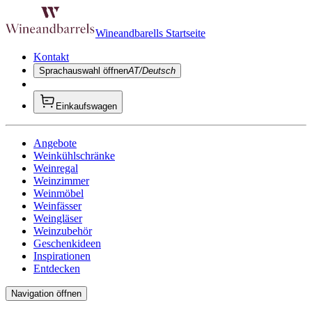
Wineandbarells Startseite
Kontakt
Sprachauswahl öffnen
AT/Deutsch
Einkaufswagen
Angebote
Weinkühlschränke
Weinregal
Weinzimmer
Weinmöbel
Weinfässer
Weingläser
Weinzubehör
Geschenkideen
Inspirationen
Entdecken
Navigation öffnen