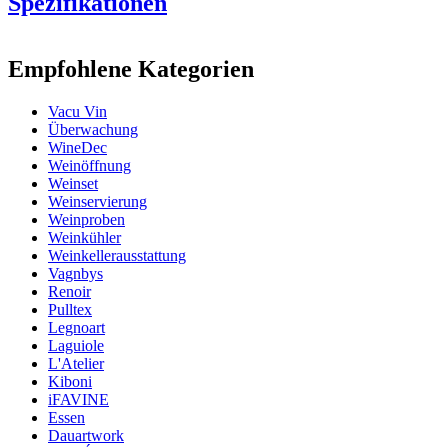
Spezifikationen
Information
Empfohlene Kategorien
Produktnummer
V78545606
Vacu Vin
Abmessungen (BxHxT cm)
Überwachung
Gewicht (kg)
8.4
WineDec
Höhe (cm)
8
Weinöffnung
Breite (cm)
27
Weinset
Tiefe (cm)
18
Weinservierung
Weinproben
Weinkühler
Weinkellerausstattung
Vagnbys
Renoir
Pulltex
Legnoart
Laguiole
L'Atelier
Kiboni
iFAVINE
Essen
Dauartwork