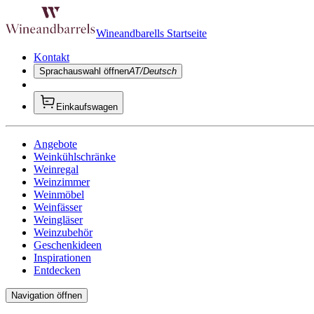
Wineandbarells Startseite
Kontakt
Sprachauswahl öffnen
AT/Deutsch
Einkaufswagen
Angebote
Weinkühlschränke
Weinregal
Weinzimmer
Weinmöbel
Weinfässer
Weingläser
Weinzubehör
Geschenkideen
Inspirationen
Entdecken
Navigation öffnen