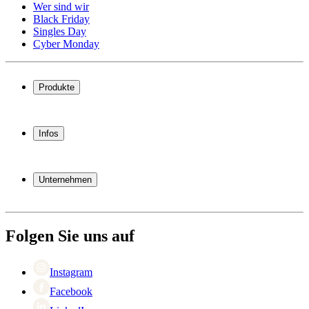
Wer sind wir
Black Friday
Singles Day
Cyber Monday
Produkte
Weinkühlschrank
Weinregal
Infos
Weinmöbel
Weinfässer
Häufig gestellte Fragen
Weinzubehör
Garantie
Unternehmen
Bezahlung
Versand
Über Wineandbarrels
Rückgabe
Wer sind wir
+49 211 4187 3877
Black Friday
Folgen Sie uns auf
Singles Day
Cyber Monday
Instagram
Facebook