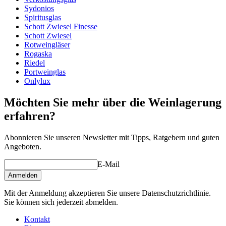
Glas
Sydonios
Spiritusglas
Produktserie
Definition
Schott Zwiesel Finesse
Glas
Weißweinglas, Kristallglas
Schott Zwiesel
Glasart
Riesling-Glas
Rotweingläser
Durchmesser (cm)
8.6
Rogaska
Kapazität (cl)
43cl
Riedel
Portweinglas
Sonstige
Onlylux
Gravur
Nein
Möchten Sie mehr über die Weinlagerung
erfahren?
Abonnieren Sie unseren Newsletter mit Tipps, Ratgebern und guten
Angeboten.
E-Mail
Anmelden
Mit der Anmeldung akzeptieren Sie unsere Datenschutzrichtlinie.
Sie können sich jederzeit abmelden.
Kontakt