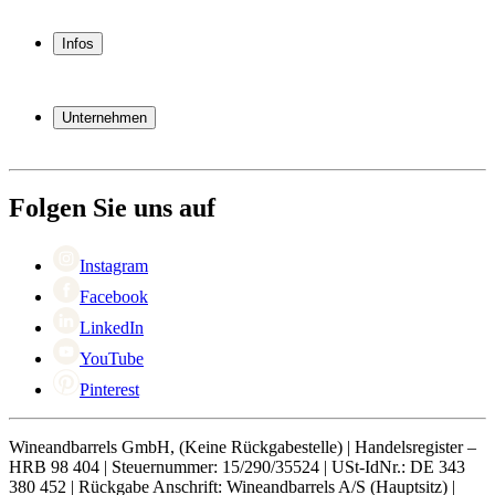
Weinkühlschrank
Weinregal
Infos
Weinmöbel
Weinfässer
Häufig gestellte Fragen
Weinzubehör
Garantie
Unternehmen
Bezahlung
Versand
Über Wineandbarrels
Rückgabe
Wer sind wir
+49 211 4187 3877
Black Friday
Folgen Sie uns auf
Singles Day
Cyber Monday
Instagram
Facebook
LinkedIn
YouTube
Pinterest
Wineandbarrels GmbH, (Keine Rückgabestelle) | Handelsregister –
HRB 98 404 | Steuernummer: 15/290/35524 | USt-IdNr.: DE 343
380 452 | Rückgabe Anschrift: Wineandbarrels A/S (Hauptsitz) |