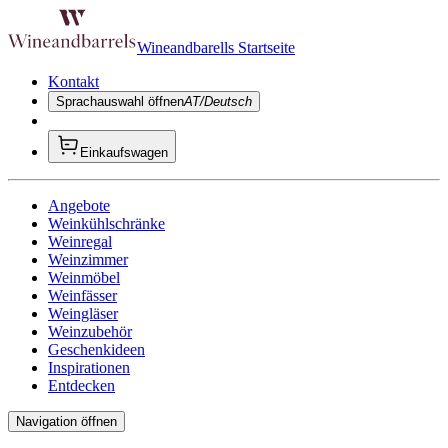
Wineandbarells Startseite
Kontakt
Sprachauswahl öffnen
AT/Deutsch
Einkaufswagen
Angebote
Weinkühlschränke
Weinregal
Weinzimmer
Weinmöbel
Weinfässer
Weingläser
Weinzubehör
Geschenkideen
Inspirationen
Entdecken
Navigation öffnen