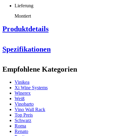
Lieferung
Montiert
Produktdetails
Spezifikationen
Information
Empfohlene Kategorien
Produktnummer
SMPU5B
Vinikea
Allgemein
Xi Wine Systems
Lieferung
Montiert
Winerex
Platzierung
Wand
Weiß
Modular
Nein
Vinobarto
Vino Wall Rack
Flaschen
Top Preis
Schwarz
Anzahl der Flaschen (Bordeaux)
5
Roma
Flaschentyp
Bordeaux, Burgund
Renato