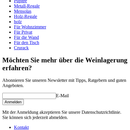
Pupitre
Abmessungen (BxHxT cm)
Metall-Regale
Mensolas
Höhe (cm)
60.5
Holz-Regale
Breite (cm)
3.5
holz
Tiefe (cm)
11
Für Wohnzimmer
Gewicht (kg)
2.3
Für Privat
Für die Wand
Für den Tisch
Crurack
Möchten Sie mehr über die Weinlagerung
erfahren?
Abonnieren Sie unseren Newsletter mit Tipps, Ratgebern und guten
Angeboten.
E-Mail
Anmelden
Mit der Anmeldung akzeptieren Sie unsere Datenschutzrichtlinie.
Sie können sich jederzeit abmelden.
Kontakt