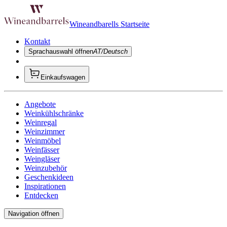
Wineandbarells Startseite
Kontakt
Sprachauswahl öffnen
AT/Deutsch
Einkaufswagen
Angebote
Weinkühlschränke
Weinregal
Weinzimmer
Weinmöbel
Weinfässer
Weingläser
Weinzubehör
Geschenkideen
Inspirationen
Entdecken
Navigation öffnen