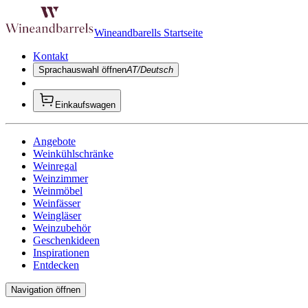
Wineandbarells Startseite
Kontakt
Sprachauswahl öffnen
AT/Deutsch
Einkaufswagen
Angebote
Weinkühlschränke
Weinregal
Weinzimmer
Weinmöbel
Weinfässer
Weingläser
Weinzubehör
Geschenkideen
Inspirationen
Entdecken
Navigation öffnen