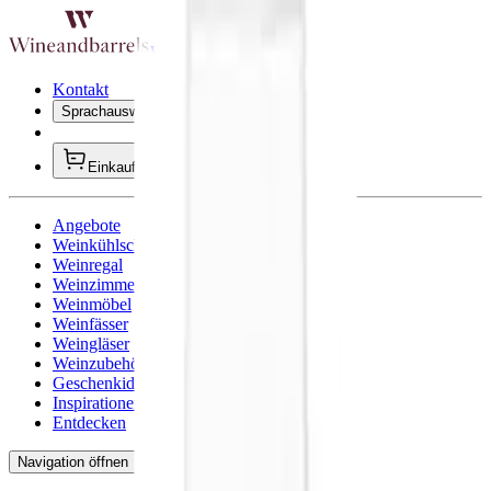
Wineandbarells Startseite
Kontakt
Sprachauswahl öffnen
AT/Deutsch
Einkaufswagen
Angebote
Weinkühlschränke
Weinregal
Weinzimmer
Weinmöbel
Weinfässer
Weingläser
Weinzubehör
Geschenkideen
Inspirationen
Entdecken
Navigation öffnen