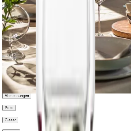
Duo
Zwiesel Glas
Vervino
Prizma
Duo
Vivid Senses
Air Sense
Abmessungen
Preis
Gläser