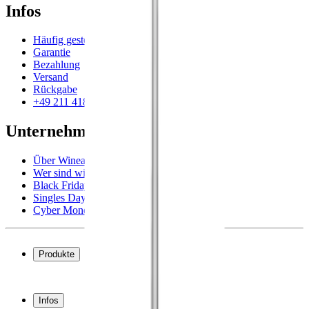
Infos
Häufig gestellte Fragen
Garantie
Bezahlung
Versand
Rückgabe
+49 211 4187 3877
Unternehmen
Über Wineandbarrels
Wer sind wir
Black Friday
Singles Day
Cyber Monday
Produkte
Weinkühlschrank
Weinregal
Infos
Weinmöbel