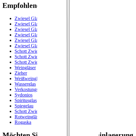
Empfohlene Kategorien
Zwiesel Glas - Vivid Senses (Sensa)
Zwiesel Glas - Vervino
Zwiesel Glas - Prizma
Zwiesel Glas - Enoteca
Zwiesel Glas - Alloro (The First)
Zwiesel Glas - Air Sense
Schott Zwiesel Bar Special
Schott Zwiesel Banquet
Schott Zwiesel
Weingläser
Zieher
Weißweingläser
Wasserglas
Verkostungsglas
Sydonios
Spiritusglas
Spiegelau
Schott Zwiesel Finesse
Rotweingläser
Rogaska
Möchten Sie mehr über die Weinlagerung