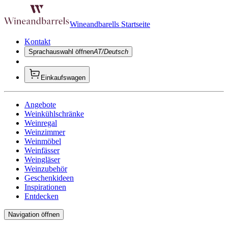
Wineandbarells Startseite
Kontakt
Sprachauswahl öffnen
AT/Deutsch
Einkaufswagen
Angebote
Weinkühlschränke
Weinregal
Weinzimmer
Weinmöbel
Weinfässer
Weingläser
Weinzubehör
Geschenkideen
Inspirationen
Entdecken
Navigation öffnen