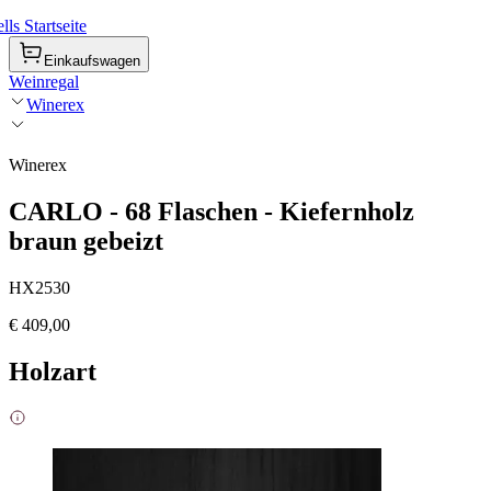
ls Startseite
Einkaufswagen
Weinregal
Winerex
Winerex
CARLO - 68 Flaschen - Kiefernholz
braun gebeizt
HX2530
€ 409,00
Holzart