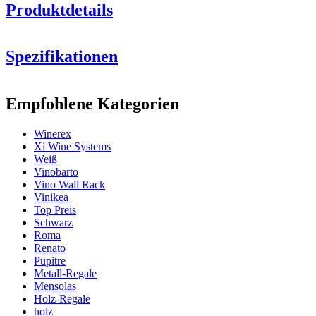
Produktdetails
Spezifikationen
Information
Empfohlene Kategorien
Produktnummer
EX2062
Winerex
Allgemein
Xi Wine Systems
Lieferung
Montiert
Weiß
Platzierung
Boden
Vinobarto
Modular
true
Vino Wall Rack
Vinikea
Flaschen
Top Preis
Schwarz
Anzahl der Flaschen (Bordeaux)
40
Roma
Flaschentyp
Magnum
Renato
Pupitre
Abmessungen (BxHxT cm)
Metall-Regale
Mensolas
Höhe (cm)
105
Holz-Regale
Breite (cm)
68
holz
Schauen Sie sich hier Beispiele der Einrichtung mit Winerex-