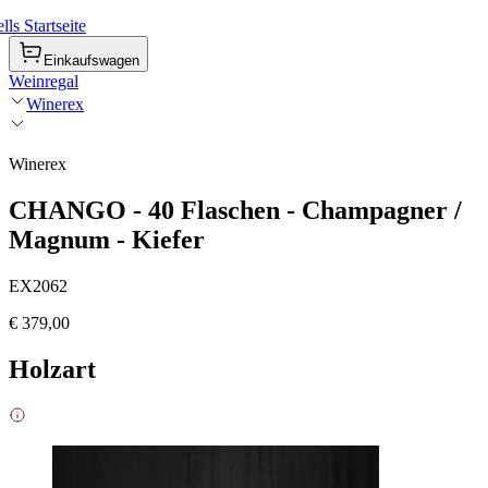
ls Startseite
Einkaufswagen
Weinregal
Winerex
Winerex
CHANGO - 40 Flaschen - Champagner /
Magnum - Kiefer
EX2062
€ 379,00
Holzart