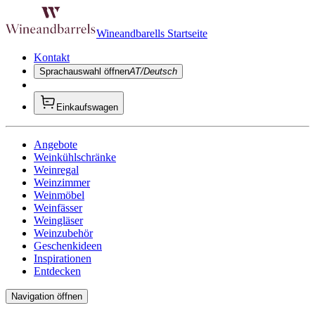
Wineandbarells Startseite
Kontakt
Sprachauswahl öffnen
AT/Deutsch
Einkaufswagen
Angebote
Weinkühlschränke
Weinregal
Weinzimmer
Weinmöbel
Weinfässer
Weingläser
Weinzubehör
Geschenkideen
Inspirationen
Entdecken
Navigation öffnen