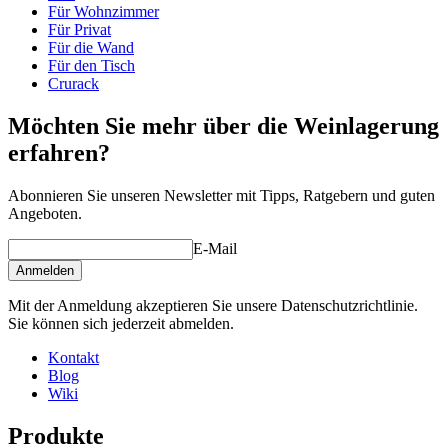
Tiefe (cm)
32
Für Wohnzimmer
Weinregalen an.
Gewicht (kg)
31
Für Privat
Für die Wand
Für den Tisch
Machen Sie sich Ihre eigene Zusammenstellung aus diesen Modulen
Crurack
in unserem online Weinkeller-Einrichtungstool (öffnet ein neues
Fenster und setzt voraus, dass Flash installiert ist)
Möchten Sie mehr über die Weinlagerung
erfahren?
Abonnieren Sie unseren Newsletter mit Tipps, Ratgebern und guten
Angeboten.
E-Mail
Anmelden
Mit der Anmeldung akzeptieren Sie unsere Datenschutzrichtlinie.
Sie können sich jederzeit abmelden.
Kontakt
Blog
Wiki
Produkte