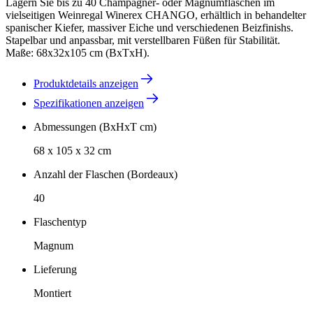
Lagern Sie bis zu 40 Champagner- oder Magnumflaschen im
vielseitigen Weinregal Winerex CHANGO, erhältlich in behandelter
spanischer Kiefer, massiver Eiche und verschiedenen Beizfinishs.
Stapelbar und anpassbar, mit verstellbaren Füßen für Stabilität.
Maße: 68x32x105 cm (BxTxH).
Produktdetails anzeigen
Spezifikationen anzeigen
Abmessungen (BxHxT cm)
68 x 105 x 32 cm
Anzahl der Flaschen (Bordeaux)
40
Flaschentyp
Magnum
Lieferung
Montiert