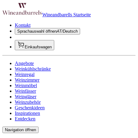
Wineandbarells Startseite
Kontakt
Sprachauswahl öffnen
AT/Deutsch
Einkaufswagen
Angebote
Weinkühlschränke
Weinregal
Weinzimmer
Weinmöbel
Weinfässer
Weingläser
Weinzubehör
Geschenkideen
Inspirationen
Entdecken
Navigation öffnen