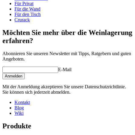
Gewicht (kg)
25
Für Privat
Machen Sie sich Ihre eigene Zusammenstellung aus diesen Modulen
Für die Wand
in unserem online Weinkeller-Einrichtungstool (öffnet ein neues
Für den Tisch
Fenster und setzt voraus, dass Flash installiert ist)
Crurack
ACHTUNG. Dieses Modul ist ganz neu und ist noch NICHT
Möchten Sie mehr über die Weinlagerung
bei unserem online Einrichtungstool angelegt worden. Wird
bald kommen.
erfahren?
Abonnieren Sie unseren Newsletter mit Tipps, Ratgebern und guten
Angeboten.
E-Mail
Anmelden
Mit der Anmeldung akzeptieren Sie unsere Datenschutzrichtlinie.
Sie können sich jederzeit abmelden.
Kontakt
Blog
Wiki
Produkte