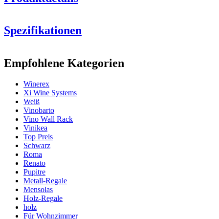
Spezifikationen
Information
Empfohlene Kategorien
Produktnummer
EX2061
Winerex
Allgemein
Xi Wine Systems
Lieferung
Montiert
Weiß
Platzierung
Boden
Vinobarto
Modular
Ja
Vino Wall Rack
Vinikea
Flaschen
Top Preis
Schwarz
Anzahl der Flaschen (Bordeaux)
42
Roma
Flaschentyp
Burgund
Renato
Pupitre
Abmessungen (BxHxT cm)
Metall-Regale
Mensolas
Schauen Sie sich hier Beispiele der Einrichtung mit Winerex-
Höhe (cm)
77
Holz-Regale
Weinregalen an.
Breite (cm)
68
holz
Tiefe (cm)
32
Für Wohnzimmer