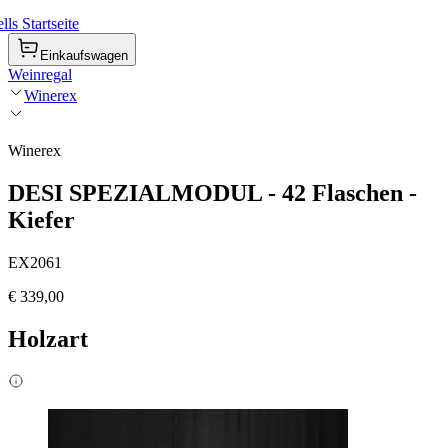
ls Startseite
Einkaufswagen
Weinregal
Winerex
Winerex
DESI SPEZIALMODUL - 42 Flaschen -
Kiefer
EX2061
€ 339,00
Holzart