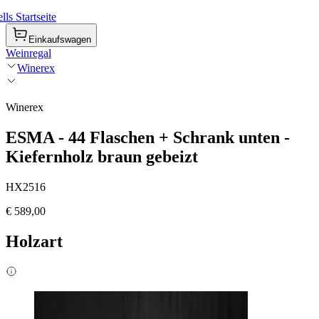
ls Startseite
Einkaufswagen
Weinregal
Winerex
Winerex
ESMA - 44 Flaschen + Schrank unten -
Kiefernholz braun gebeizt
HX2516
€ 589,00
Holzart