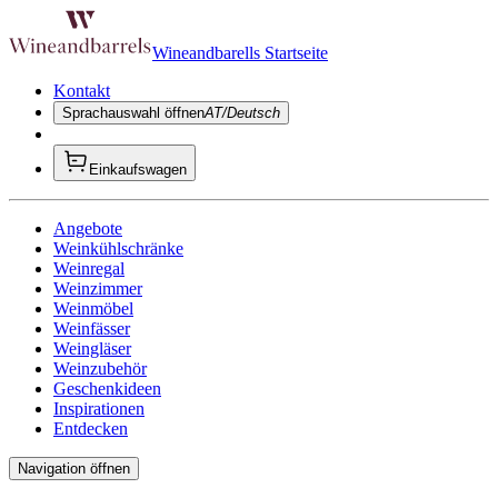
Wineandbarells Startseite
Kontakt
Sprachauswahl öffnen
AT/Deutsch
Einkaufswagen
Angebote
Weinkühlschränke
Weinregal
Weinzimmer
Weinmöbel
Weinfässer
Weingläser
Weinzubehör
Geschenkideen
Inspirationen
Entdecken
Navigation öffnen