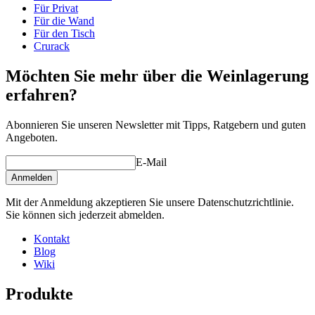
Winerex-Weinregalen an.
Gewicht (kg)
31
Für Privat
Für die Wand
Machen Sie sich Ihre eigene Zusammenstellung aus diesen
Für den Tisch
Modulen in unserem online Weinkeller-Einrichtungstool
Crurack
(öffnet ein neues Fenster und setzt voraus, dass Flash
installiert ist)
Möchten Sie mehr über die Weinlagerung
erfahren?
Abonnieren Sie unseren Newsletter mit Tipps, Ratgebern und guten
Angeboten.
E-Mail
Anmelden
Mit der Anmeldung akzeptieren Sie unsere Datenschutzrichtlinie.
Sie können sich jederzeit abmelden.
Kontakt
Blog
Wiki
Produkte