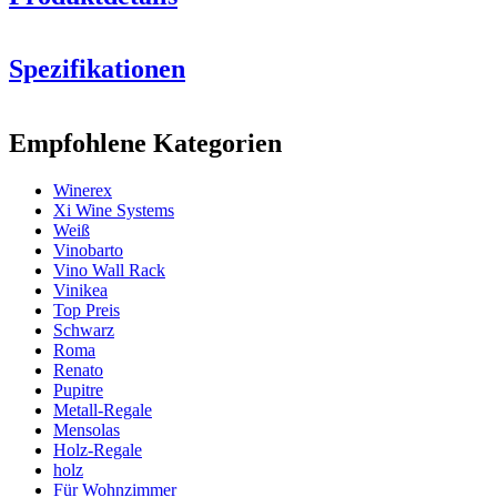
Spezifikationen
Information
Empfohlene Kategorien
Produktnummer
HX2521
Winerex
Allgemein
Xi Wine Systems
Lieferung
Montiert
Weiß
Platzierung
Boden
Vinobarto
Modular
Ja
Vino Wall Rack
Vinikea
Flaschen
Top Preis
Schwarz
Anzahl der Flaschen (Bordeaux)
20
Roma
Flaschentyp
Burgund
Renato
Pupitre
Abmessungen (BxHxT cm)
Metall-Regale
Mensolas
Höhe (cm)
105
Holz-Regale
Breite (cm)
68
holz
Schauen Sie sich hier Beispiele der Einrichtung mit
Tiefe (cm)
32
Für Wohnzimmer