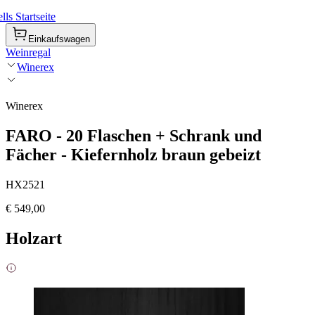
ls Startseite
Einkaufswagen
Weinregal
Winerex
Winerex
FARO - 20 Flaschen + Schrank und
Fächer - Kiefernholz braun gebeizt
HX2521
€ 549,00
Holzart