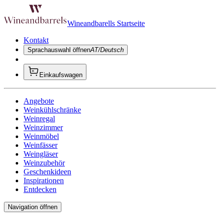
Wineandbarells Startseite
Kontakt
Sprachauswahl öffnen
AT/Deutsch
Einkaufswagen
Angebote
Weinkühlschränke
Weinregal
Weinzimmer
Weinmöbel
Weinfässer
Weingläser
Weinzubehör
Geschenkideen
Inspirationen
Entdecken
Navigation öffnen