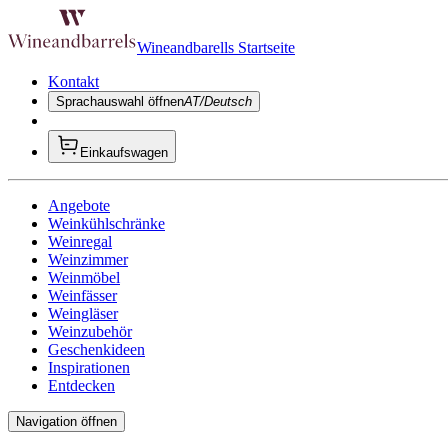
Wineandbarells Startseite
Kontakt
Sprachauswahl öffnen
AT/Deutsch
Einkaufswagen
Angebote
Weinkühlschränke
Weinregal
Weinzimmer
Weinmöbel
Weinfässer
Weingläser
Weinzubehör
Geschenkideen
Inspirationen
Entdecken
Navigation öffnen