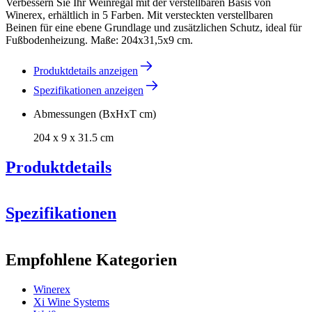
Verbessern Sie Ihr Weinregal mit der verstellbaren Basis von
Winerex, erhältlich in 5 Farben. Mit versteckten verstellbaren
Beinen für eine ebene Grundlage und zusätzlichen Schutz, ideal für
Fußbodenheizung. Maße: 204x31,5x9 cm.
Produktdetails anzeigen
Spezifikationen anzeigen
Abmessungen (BxHxT cm)
204 x 9 x 31.5 cm
Produktdetails
Spezifikationen
Information
Empfohlene Kategorien
Produktnummer
BXZP204
Winerex
Allgemein
Xi Wine Systems