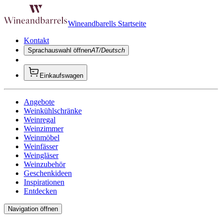
Wineandbarells Startseite
Kontakt
Sprachauswahl öffnen
AT/Deutsch
Einkaufswagen
Angebote
Weinkühlschränke
Weinregal
Weinzimmer
Weinmöbel
Weinfässer
Weingläser
Weinzubehör
Geschenkideen
Inspirationen
Entdecken
Navigation öffnen