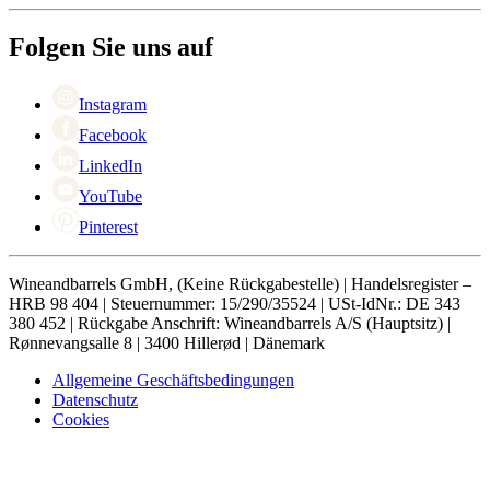
Über Wineandbarrels
Rückgabe
Wer sind wir
+49 211 4187 3877
Black Friday
Folgen Sie uns auf
Singles Day
Cyber Monday
Instagram
Facebook
LinkedIn
YouTube
Pinterest
Wineandbarrels GmbH, (Keine Rückgabestelle) | Handelsregister –
HRB 98 404 | Steuernummer: 15/290/35524 | USt-IdNr.: DE 343
380 452 | Rückgabe Anschrift: Wineandbarrels A/S (Hauptsitz) |
Rønnevangsalle 8 | 3400 Hillerød | Dänemark
Allgemeine Geschäftsbedingungen
Datenschutz
Cookies