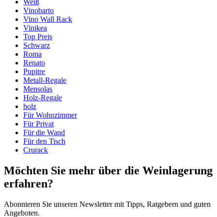
Lieferung
Montiert
Weiß
Platzierung
Boden
Vinobarto
Modular
true
Vino Wall Rack
Oberfläche
Kiefernholz
Vinikea
Top Preis
Abmessungen (BxHxT cm)
Schwarz
Roma
Höhe (cm)
9
Renato
Breite (cm)
204
Pupitre
Tiefe (cm)
31.5
Metall-Regale
Gewicht (kg)
5
Mensolas
Holz-Regale
holz
Für Wohnzimmer
Für Privat
Für die Wand
Für den Tisch
Crurack
Möchten Sie mehr über die Weinlagerung
erfahren?
Abonnieren Sie unseren Newsletter mit Tipps, Ratgebern und guten
Angeboten.