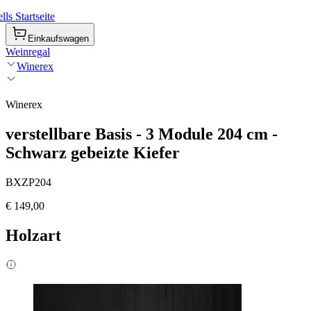
ls Startseite
Einkaufswagen
Weinregal
Winerex
Winerex
verstellbare Basis - 3 Module 204 cm -
Schwarz gebeizte Kiefer
BXZP204
€ 149,00
Holzart