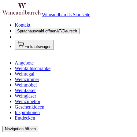
Wineandbarells Startseite
Kontakt
Sprachauswahl öffnen
AT/Deutsch
Einkaufswagen
Angebote
Weinkühlschränke
Weinregal
Weinzimmer
Weinmöbel
Weinfässer
Weingläser
Weinzubehör
Geschenkideen
Inspirationen
Entdecken
Navigation öffnen