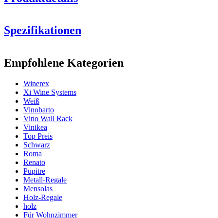
Spezifikationen
Information
Empfohlene Kategorien
Produktnummer
HX2014
Winerex
Allgemein
Xi Wine Systems
Lieferung
Montiert
Weiß
Platzierung
Boden
Vinobarto
Modular
true
Vino Wall Rack
Vinikea
Flaschen
Top Preis
Schwarz
Anzahl der Flaschen (Bordeaux)
24
Roma
Flaschentyp
Bordeaux, Burgund
Renato
Pupitre
Abmessungen (BxHxT cm)
Metall-Regale
Mensolas
Höhe (cm)
66
Holz-Regale
Breite (cm)
46
holz
Tiefe (cm)
32
Für Wohnzimmer