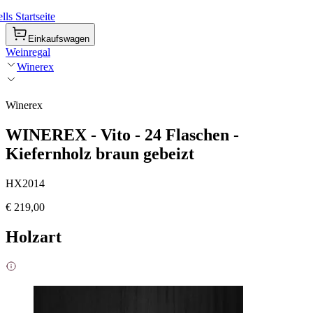
ls Startseite
Einkaufswagen
Weinregal
Winerex
Winerex
WINEREX - Vito - 24 Flaschen -
Kiefernholz braun gebeizt
HX2014
€ 219,00
Holzart