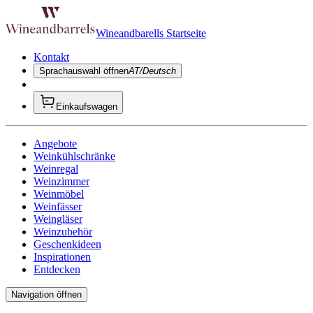
Wineandbarells Startseite
Kontakt
Sprachauswahl öffnen
AT/Deutsch
Einkaufswagen
Angebote
Weinkühlschränke
Weinregal
Weinzimmer
Weinmöbel
Weinfässer
Weingläser
Weinzubehör
Geschenkideen
Inspirationen
Entdecken
Navigation öffnen