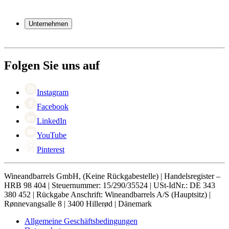
Weinfässer
Häufig gestellte Fragen
Weinzubehör
Garantie
Unternehmen
Bezahlung
Versand
Über Wineandbarrels
Rückgabe
Wer sind wir
+49 211 4187 3877
Black Friday
Folgen Sie uns auf
Singles Day
Cyber Monday
Instagram
Facebook
LinkedIn
YouTube
Pinterest
Wineandbarrels GmbH, (Keine Rückgabestelle) | Handelsregister –
HRB 98 404 | Steuernummer: 15/290/35524 | USt-IdNr.: DE 343
380 452 | Rückgabe Anschrift: Wineandbarrels A/S (Hauptsitz) |
Rønnevangsalle 8 | 3400 Hillerød | Dänemark
Allgemeine Geschäftsbedingungen