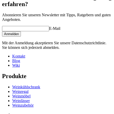
erfahren?
Gewicht (kg)
0.8
Höhe (cm)
10
Abonnieren Sie unseren Newsletter mit Tipps, Ratgebern und guten
Breite (cm)
10
Angeboten.
Tiefe (cm)
10
E-Mail
product extension
Anmelden
Status When Soldout
active
Mit der Anmeldung akzeptieren Sie unsere Datenschutzrichtlinie.
Sie können sich jederzeit abmelden.
Kontakt
Blog
Wiki
Produkte
Weinkühlschrank
Weinregal
Weinmöbel
Weinfässer
Weinzubehör