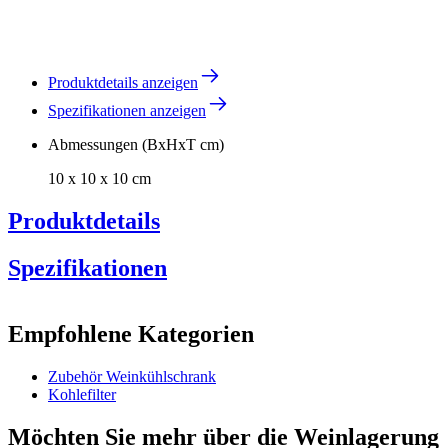
Produktdetails anzeigen
Spezifikationen anzeigen
Abmessungen (BxHxT cm)
10 x 10 x 10 cm
Produktdetails
Spezifikationen
Information
Empfohlene Kategorien
Produktnummer
DZ01-0149
Zubehör Weinkühlschrank
Allgemein
Kohlefilter
Hersteller
Pevino
Möchten Sie mehr über die Weinlagerung
Abmessungen (BxHxT cm)