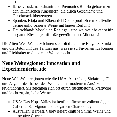
ist.
Italien: Toskanas Chianti und Piemontes Barolo gehören zu
den italienischen Klassikern, die durch Geschichte und
Geschmack überzeugen.
Spanien: Rioja und Ribera del Duero produzieren kraftvolle
Tempranillo-basierte Weine mit langer Reifung.
Deutschland: Mosel und Rheingau sind weltweit bekannt für
elegante Rieslinge mit außergewöhnlicher Mineralität.
Die Alten Welt-Weine zeichnen sich oft durch ihre Eleganz, Struktur
und die Betonung des Terroirs aus, was sie zu Favoriten für Kenner
und Liebhaber traditioneller Weine macht.
Neue Weinregionen: Innovation und
Experimentierfreude
Neue Welt-Weinregionen wie die USA, Australien, Südafrika, Chile
und Argentinien haben den Weinbau mit modernen Ansätzen
revolutioniert. Sie zeichnen sich oft durch fruchtbetonte, kraftvolle
und leicht zugängliche Weine aus.
USA: Das Napa Valley ist berühmt für seine vollmundigen
Cabernet Sauvignon und eleganten Chardonnay.
Australien: Barossa Valley liefert kräftige Shiraz-Weine und
innovative Cuvées.