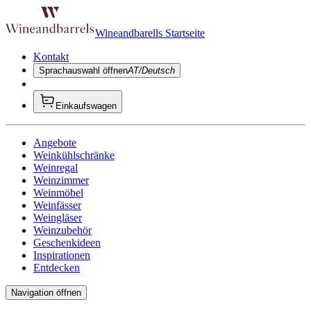
Wineandbarells Startseite
Kontakt
Sprachauswahl öffnen
AT/Deutsch
Einkaufswagen
Angebote
Weinkühlschränke
Weinregal
Weinzimmer
Weinmöbel
Weinfässer
Weingläser
Weinzubehör
Geschenkideen
Inspirationen
Entdecken
Navigation öffnen