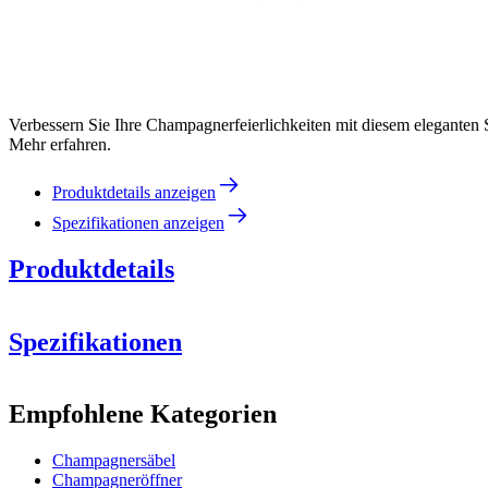
Verbessern Sie Ihre Champagnerfeierlichkeiten mit diesem eleganten 
Mehr erfahren.
Produktdetails anzeigen
Spezifikationen anzeigen
Produktdetails
Spezifikationen
Information
Empfohlene Kategorien
Produktnummer
CL904
x 46,5
x 
Champagnersäbel
Allgemein
Champagneröffner