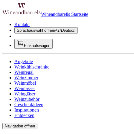
Wineandbarells Startseite
Kontakt
Sprachauswahl öffnen
AT/Deutsch
Einkaufswagen
Angebote
Weinkühlschränke
Weinregal
Weinzimmer
Weinmöbel
Weinfässer
Weingläser
Weinzubehör
Geschenkideen
Inspirationen
Entdecken
Navigation öffnen