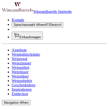
Wineandbarells Startseite
Kontakt
Sprachauswahl öffnen
AT/Deutsch
Einkaufswagen
Angebote
Weinkühlschränke
Weinregal
Weinzimmer
Weinmöbel
Weinfässer
Weingläser
Weinzubehör
Geschenkideen
Inspirationen
Entdecken
Navigation öffnen