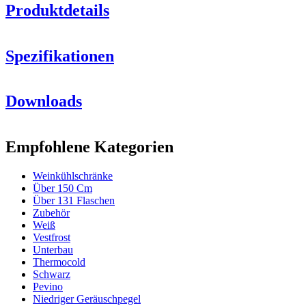
Produktdetails
Spezifikationen
Information
Downloads
Produktnummer
10662
Allgemein
Empfohlene Kategorien
Frontfarbe
Schwarz
Weinkühlschränke
Kühlsystem
Über 150 Cm
Über 131 Flaschen
Anzahl der Kühlzonen
1 Zone
Zubehör
Kühltechnologie
Kompressor
Weiß
Kältemittel
R600a
Vestfrost
Abtauen, Typ
Nein
Unterbau
Alarm bei großen Temperaturschwankungen
Nein
Thermocold
Temperaturbereich
8-18°C
Schwarz
Verbrauch
Pevino
Niedriger Geräuschpegel