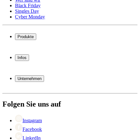
Black Friday
Singles Day
Cyber Monday
Produkte
Weinkühlschrank
Weinregal
Infos
Weinmöbel
Weinfässer
Häufig gestellte Fragen
Weinzubehör
Garantie
Unternehmen
Bezahlung
Versand
Über Wineandbarrels
Rückgabe
Wer sind wir
+49 211 4187 3877
Black Friday
Folgen Sie uns auf
Singles Day
Cyber Monday
Instagram
Facebook
LinkedIn