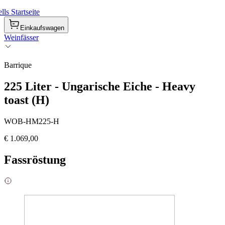
ls Startseite
Einkaufswagen
Weinfässer
Barrique
225 Liter - Ungarische Eiche - Heavy
toast (H)
WOB-HM225-H
€ 1.069,00
Fassröstung