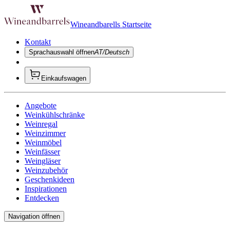
Wineandbarells Startseite
Kontakt
Sprachauswahl öffnen
AT/Deutsch
Einkaufswagen
Angebote
Weinkühlschränke
Weinregal
Weinzimmer
Weinmöbel
Weinfässer
Weingläser
Weinzubehör
Geschenkideen
Inspirationen
Entdecken
Navigation öffnen