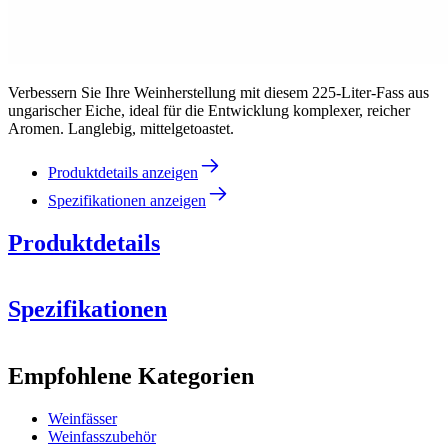
Verbessern Sie Ihre Weinherstellung mit diesem 225-Liter-Fass aus
ungarischer Eiche, ideal für die Entwicklung komplexer, reicher
Aromen. Langlebig, mittelgetoastet.
Produktdetails anzeigen
Spezifikationen anzeigen
Produktdetails
Spezifikationen
Information
Empfohlene Kategorien
Produktnummer
WOB-HM225-H
Weinfässer
Abmessungen (BxHxT cm)
Weinfasszubehör
Lesen Sie mehr über die verchiedenen Röstungsvarianten