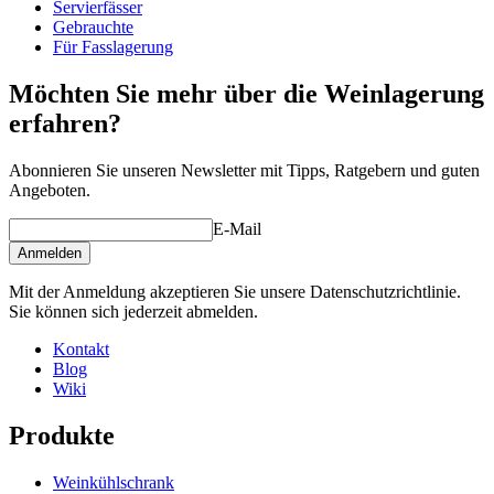
Gewicht (kg)
48
Servierfässer
Gebrauchte
Für Fasslagerung
Möchten Sie mehr über die Weinlagerung
Lesen Sie mehr über Bereitstellung, Reinigung, Aufbewahrung usw.
erfahren?
von Weinlagerungsfässern hier
Abonnieren Sie unseren Newsletter mit Tipps, Ratgebern und guten
Angeboten.
E-Mail
Anmelden
Mit der Anmeldung akzeptieren Sie unsere Datenschutzrichtlinie.
Sie können sich jederzeit abmelden.
Kontakt
Blog
Wiki
Produkte
Weinkühlschrank