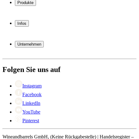
Produkte
Weinkühlschrank
Weinregal
Infos
Weinmöbel
Weinfässer
Häufig gestellte Fragen
Weinzubehör
Garantie
Unternehmen
Bezahlung
Versand
Über Wineandbarrels
Rückgabe
Wer sind wir
+49 211 4187 3877
Black Friday
Folgen Sie uns auf
Singles Day
Cyber Monday
Instagram
Facebook
LinkedIn
YouTube
Pinterest
Wineandbarrels GmbH, (Keine Rückgabestelle) | Handelsregister –