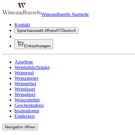
Wineandbarells Startseite
Kontakt
Sprachauswahl öffnen
AT/Deutsch
Einkaufswagen
Angebote
Weinkühlschränke
Weinregal
Weinzimmer
Weinmöbel
Weinfässer
Weingläser
Weinzubehör
Geschenkideen
Inspirationen
Entdecken
Navigation öffnen