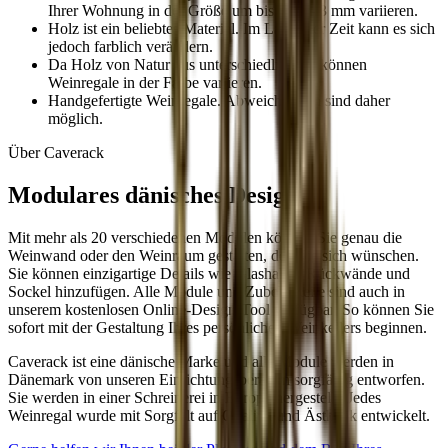
Ihrer Wohnung in der Größe um bis zu +/- 3 mm variieren.
Holz ist ein beliebtes Material. Im Laufe der Zeit kann es sich
jedoch farblich verändern.
Da Holz von Natur aus unterschiedlich ist, können
Weinregale in der Farbe variieren.
Handgefertigte Weinregale. Abweichungen sind daher
möglich.
Über Caverack
Modulares dänisches Design
Mit mehr als 20 verschiedenen Modulen können Sie genau die
Weinwand oder den Weinraum gestalten, den Sie sich wünschen.
Sie können einzigartige Details wie Glashalter, Rückwände und
Sockel hinzufügen. Alle Module und Zubehörteile sind auch in
unserem kostenlosen Online-Design-Tool verfügbar. So können Sie
sofort mit der Gestaltung Ihres persönlichen Weinkellers beginnen.
Caverack ist eine dänische Marke und alle Module werden in
Dänemark von unseren Einrichtungsberatern sorgfältig entworfen.
Sie werden in einer Schreinerei in Europa hergestellt. Jedes
Weinregal wurde mit Sorgfalt auf Qualität und Ästhetik entwickelt.