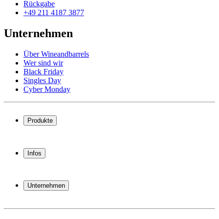
Rückgabe
+49 211 4187 3877
Unternehmen
Über Wineandbarrels
Wer sind wir
Black Friday
Singles Day
Cyber Monday
Produkte
Weinkühlschrank
Weinregal
Infos
Weinmöbel
Weinfässer
Häufig gestellte Fragen
Weinzubehör
Garantie
Unternehmen
Bezahlung
Versand
Über Wineandbarrels
Rückgabe
Wer sind wir
+49 211 4187 3877