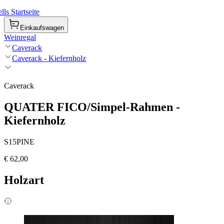
ls Startseite
Einkaufswagen
Weinregal
Caverack
Caverack - Kiefernholz
Caverack
QUATER FICO/Simpel-Rahmen -
Kiefernholz
S15PINE
€ 62,00
Holzart