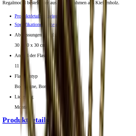
Regalmodul besteht hier aus einem Rahmen aus Kiefernholz.
Produktdetails anzeigen
Spezifikationen anzeigen
Abmessungen (BxHxT cm)
30 x 30 x 30 cm
Anzahl der Flaschen (Bordeaux)
11
Flaschentyp
Bourgogne, Bordeaux
Lieferung
Montiert
Produktdetails