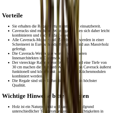
Louise
Vorteile
Sie erhalten die Regale fertig montiert und einsatzbereit.
Caveracks sind modulare Weinregale, lassen sich daher leicht
kombinieren und nach Bedarf erweitern.
Alle Caverack-Module und -Zubehörteile werden in einer
Schreinerei in Europa handgefertigt und sind aus Massivholz
gefertigt.
Die Caverack-Weinregale wurden von unseren
Innenarchitekten in Dänemark entworfen.
Der viereckige Rahmen von 60 x 60 cm und eine Tiefe von
30 cm machen die Standard-Weinregale von Caverack äußerst
funktionell und können mit Ihren anderen Küchenmodulen
kombiniert werden.
Die Regale sind stilvoll, funktionell und von höchster
Qualität.
Wichtige Hinweise bitte beachten
Holz ist ein Naturprodukt und kann daher aufgrund
unterschiedlicher Temperaturen und Luftfeuchtigkeiten in