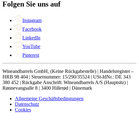
Black Friday
Folgen Sie uns auf
Singles Day
Cyber Monday
Instagram
Facebook
LinkedIn
YouTube
Pinterest
Wineandbarrels GmbH, (Keine Rückgabestelle) | Handelsregister –
HRB 98 404 | Steuernummer: 15/290/35524 | USt-IdNr.: DE 343
380 452 | Rückgabe Anschrift: Wineandbarrels A/S (Hauptsitz) |
Rønnevangsalle 8 | 3400 Hillerød | Dänemark
Allgemeine Geschäftsbedingungen
Datenschutz
Cookies