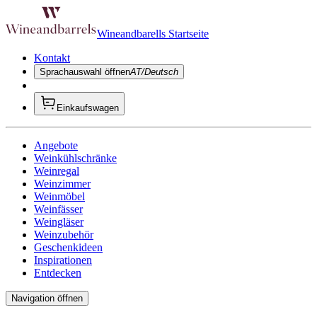
Wineandbarells Startseite
Kontakt
Sprachauswahl öffnen
AT/Deutsch
Einkaufswagen
Angebote
Weinkühlschränke
Weinregal
Weinzimmer
Weinmöbel
Weinfässer
Weingläser
Weinzubehör
Geschenkideen
Inspirationen
Entdecken
Navigation öffnen