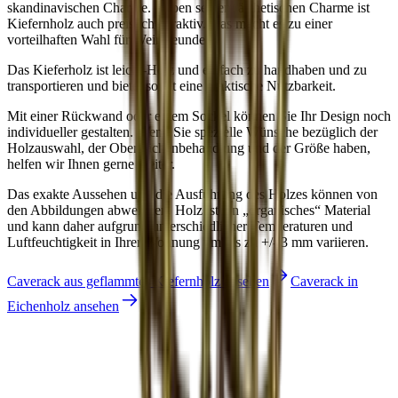
skandinavischen Charme. Neben seinem ästhetischen Charme ist
Kiefernholz auch preislich attraktiv. Das macht es zu einer
vorteilhaften Wahl für Weinfreunde.
Das Kieferholz ist leicht-Holz und einfach zu handhaben und zu
transportieren und bietet somit eine praktische Nutzbarkeit.
Mit einer Rückwand oder einem Sockel können Sie Ihr Design noch
individueller gestalten. Wenn Sie spezielle Wünsche bezüglich der
Holzauswahl, der Oberflächenbehandlung und der Größe haben,
helfen wir Ihnen gerne weiter.
Das exakte Aussehen und die Ausführung des Holzes können von
den Abbildungen abweichen. Holz ist ein „organisches“ Material
und kann daher aufgrund unterschiedlicher Temperaturen und
Luftfeuchtigkeit in Ihrer Wohnung um bis zu +/- 3 mm variieren.
Caverack aus geflammtes Kiefernholz ansehen
Caverack in
Eichenholz ansehen