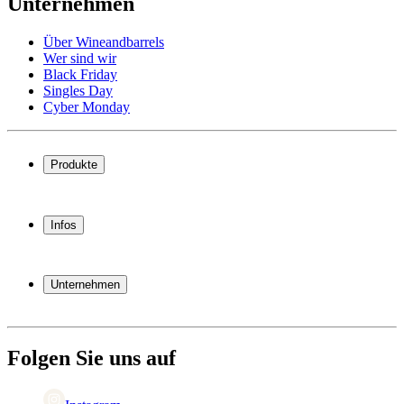
Unternehmen
Über Wineandbarrels
Wer sind wir
Black Friday
Singles Day
Cyber Monday
Produkte
Weinkühlschrank
Weinregal
Infos
Weinmöbel
Weinfässer
Häufig gestellte Fragen
Weinzubehör
Garantie
Unternehmen
Bezahlung
Versand
Über Wineandbarrels
Rückgabe
Wer sind wir
+49 211 4187 3877
Black Friday
Folgen Sie uns auf
Singles Day
Cyber Monday