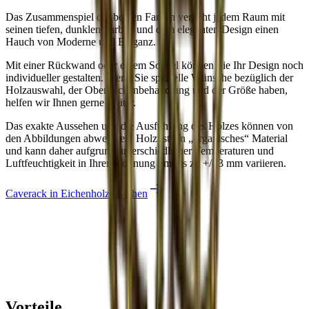
Das Zusammenspiel der beiden Farben verleiht jedem Raum mit
seinen tiefen, dunklen Farben und dem eleganten Design einen
Hauch von Moderne und Eleganz.
Mit einer Rückwand oder einem Sockel können Sie Ihr Design noch
individueller gestalten. Wenn Sie spezielle Wünsche bezüglich der
Holzauswahl, der Oberflächenbehandlung und der Größe haben,
helfen wir Ihnen gerne weiter.
Das exakte Aussehen und die Ausführung des Holzes können von
den Abbildungen abweichen. Holz ist ein „organisches“ Material
und kann daher aufgrund unterschiedlicher Temperaturen und
Luftfeuchtigkeit in Ihrer Wohnung um bis zu +/- 3 mm variieren.
Caverack in Eichenholz ansehen
Louise
Vorteile