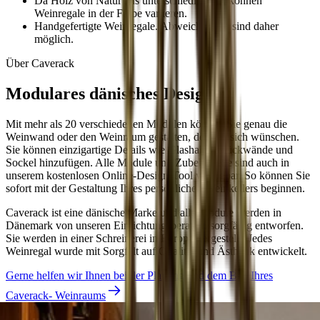
Da Holz von Natur aus unterschiedlich ist, können
Weinregale in der Farbe variieren.
Handgefertigte Weinregale. Abweichungen sind daher
möglich.
Über Caverack
Modulares dänisches Design
Mit mehr als 20 verschiedenen Modulen können Sie genau die
Weinwand oder den Weinraum gestalten, den Sie sich wünschen.
Sie können einzigartige Details wie Glashalter, Rückwände und
Sockel hinzufügen. Alle Module und Zubehörteile sind auch in
unserem kostenlosen Online-Design-Tool verfügbar. So können Sie
sofort mit der Gestaltung Ihres persönlichen Weinkellers beginnen.
Caverack ist eine dänische Marke und alle Module werden in
Dänemark von unseren Einrichtungsberatern sorgfältig entworfen.
Sie werden in einer Schreinerei in Europa hergestellt. Jedes
Weinregal wurde mit Sorgfalt auf Qualität und Ästhetik entwickelt.
Gerne helfen wir Ihnen bei der Planung und dem Bau Ihres
Caverack- Weinraums