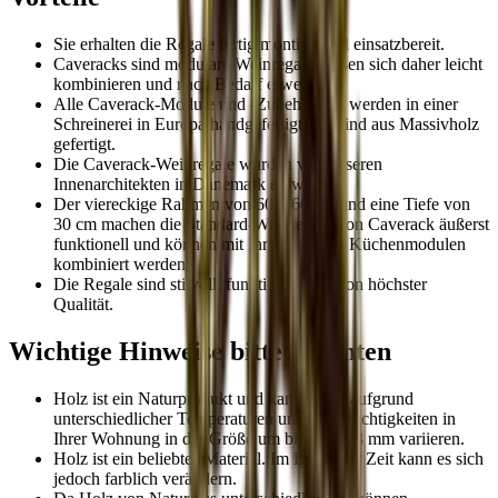
Sie erhalten die Regale fertig montiert und einsatzbereit.
Caveracks sind modulare Weinregale, lassen sich daher leicht
kombinieren und nach Bedarf erweitern.
Alle Caverack-Module und -Zubehörteile werden in einer
Schreinerei in Europa handgefertigt und sind aus Massivholz
gefertigt.
Die Caverack-Weinregale wurden von unseren
Innenarchitekten in Dänemark entworfen.
Der viereckige Rahmen von 60 x 60 cm und eine Tiefe von
30 cm machen die Standard-Weinregale von Caverack äußerst
funktionell und können mit Ihren anderen Küchenmodulen
kombiniert werden.
Die Regale sind stilvoll, funktionell und von höchster
Qualität.
Wichtige Hinweise bitte beachten
Holz ist ein Naturprodukt und kann daher aufgrund
unterschiedlicher Temperaturen und Luftfeuchtigkeiten in
Ihrer Wohnung in der Größe um bis zu +/- 3 mm variieren.
Holz ist ein beliebtes Material. Im Laufe der Zeit kann es sich
jedoch farblich verändern.