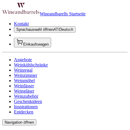
Wineandbarells Startseite
Kontakt
Sprachauswahl öffnen
AT/Deutsch
Einkaufswagen
Angebote
Weinkühlschränke
Weinregal
Weinzimmer
Weinmöbel
Weinfässer
Weingläser
Weinzubehör
Geschenkideen
Inspirationen
Entdecken
Navigation öffnen