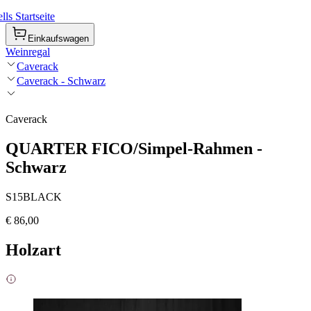
ls Startseite
Einkaufswagen
Weinregal
Caverack
Caverack - Schwarz
Caverack
QUARTER FICO/Simpel-Rahmen -
Schwarz
S15BLACK
€ 86,00
Holzart