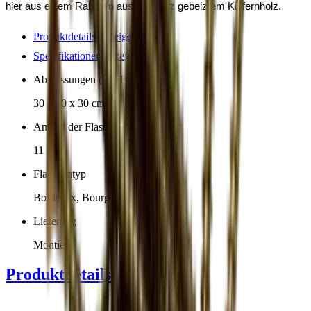
hier aus einem Rahmen aus schwarz gebeiztem Kiefernholz.
Produktdetails anzeigen
Spezifikationen anzeigen
Abmessungen (BxHxT cm)
30 x 30 x 30 cm
Anzahl der Flaschen (Bordeaux)
11
Flaschentyp
Bordeaux, Bourgogne
Lieferung
Montiert
Produktdetails