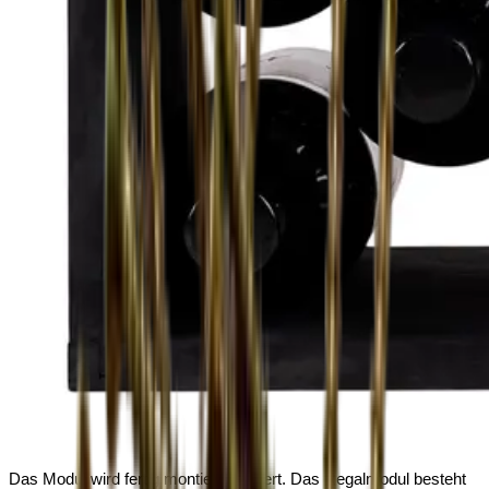
Das Modul wird fertig montiert geliefert. Das Regalmodul besteht