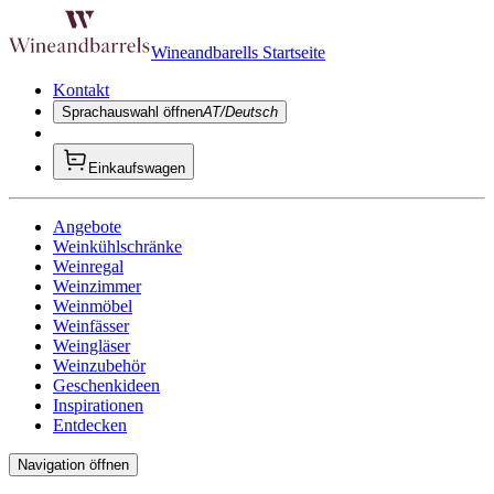
Wineandbarells Startseite
Kontakt
Sprachauswahl öffnen
AT/Deutsch
Einkaufswagen
Angebote
Weinkühlschränke
Weinregal
Weinzimmer
Weinmöbel
Weinfässer
Weingläser
Weinzubehör
Geschenkideen
Inspirationen
Entdecken
Navigation öffnen