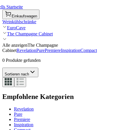
ls Startseite
Einkaufswagen
Weinkühlschränke
EuroCave
The Champagne Cabinet
Alle anzeigen
The Champagne
Cabinet
Revelation
Pure
Premiere
Inspiration
Compact
0 Produkte gefunden
Sortieren nach
Empfohlene Kategorien
Revelation
Pure
Premiere
Inspiration
Compact