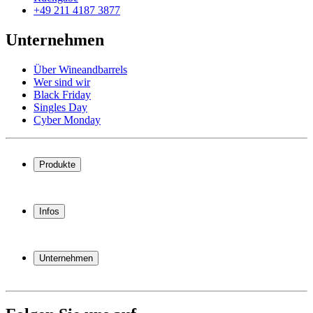
+49 211 4187 3877
Unternehmen
Über Wineandbarrels
Wer sind wir
Black Friday
Singles Day
Cyber Monday
Produkte
Weinkühlschrank
Weinregal
Infos
Weinmöbel
Weinfässer
Häufig gestellte Fragen
Weinzubehör
Garantie
Unternehmen
Bezahlung
Versand
Über Wineandbarrels
Rückgabe
Wer sind wir
+49 211 4187 3877
Black Friday