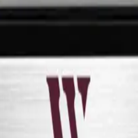
zu 16 Flaschen in zwei Temperaturzonen aufbewahren.