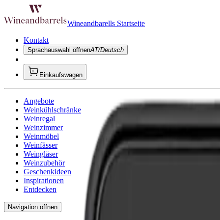
Wineandbarells Startseite
Kontakt
Sprachauswahl öffnen
AT/Deutsch
Einkaufswagen
Angebote
Weinkühlschränke
Weinregal
Weinzimmer
Weinmöbel
Weinfässer
Weingläser
Weinzubehör
Geschenkideen
Inspirationen
Entdecken
Navigation öffnen