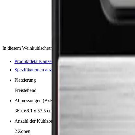
In diesem Weinkühlschrank von dänischem Cavecool können Sie bis 
Produktdetails anzeigen
Spezifikationen anzeigen
Platzierung
Freistehend
Abmessungen (BxHxT cm)
36 x 66.1 x 57.5 cm
Anzahl der Kühlzonen
2 Zonen