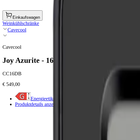
Einkaufswagen
Weinkühlschränke
Cavecool
Cavecool
Joy Azurite - 16 Flaschen - 2 Zonen - Schw
CC16DB
€ 549,00
Energieetikett anzeigen
Produktdetails anzeigen