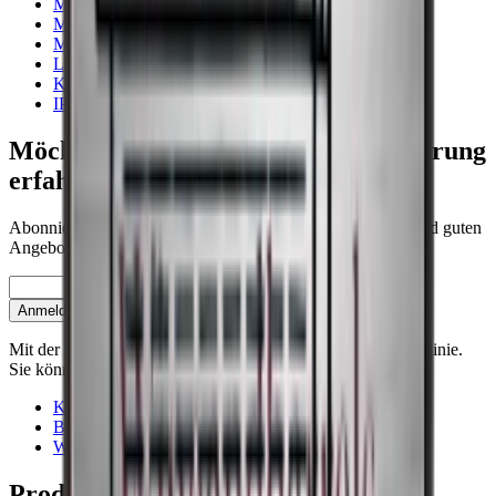
Multizonen
Mittelgroß
Mit der kleinsten Breite
Liebherr
Klein
IP Industrie
Möchten Sie mehr über die Weinlagerung
erfahren?
Abonnieren Sie unseren Newsletter mit Tipps, Ratgebern und guten
Angeboten.
E-Mail
Anmelden
Mit der Anmeldung akzeptieren Sie unsere Datenschutzrichtlinie.
Sie können sich jederzeit abmelden.
Kontakt
Blog
Wiki
Produkte