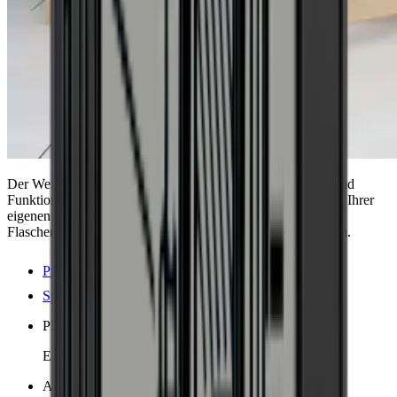
Der Weinkühlschrank Pevino Majestic kombiniert Design und
Funktionalität mit Platz für 39 Flaschen. Gestalten Sie es mit Ihrer
eigenen Küchentür. 3-farbige LED-Leuchten beleuchten die
Flaschen auf den Buchenholzregalen. Perfekt für den Einbau.
Produktdetails anzeigen
Spezifikationen anzeigen
Platzierung
Eingebaut, Vollständig integriert
Abmessungen (BxHxT cm)