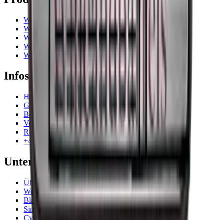
Weinkühlschrank
Weinregal
Weinmöbel
Weinfässer
Weinzubehör
Infos
Häufig gestellte Fragen
Garantie
Bezahlung
Versand
Rückgabe
+49 211 4187 3877
Unternehmen
Über Wineandbarrels
Wer sind wir
Black Friday
Singles Day
Cyber Monday