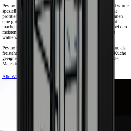
einer Tischplatte geeignet.
Pevino ist eine der besten Optionen für die Weinlagerung und wurde
Niedriger Geräuschpegel (38dB).
speziell für den anspruchsvollen Weinliebhaber entwickelt. Sie
Schwarze Glastür mit energieeffizientem LOW-E-Glas, das
profitieren unter anderem von eleganten Ausziehböden, die Ihnen
die Stromrechnung im Zaum hält.
eine gute Übersicht über Ihre Weine bieten und es Ihnen leicht
Im Inneren des Schranks werden Ihre Flaschen von einer
machen, Ihre Sammlung zu bewundern. Zudem können Sie bei den
schönen LED-Beleuchtung hervorgehoben, die entweder auf
meisten Weinkühlschränken zwischen einer oder zwei Zonen
weiß, blau oder orange eingestellt werden kann.
wählen.
LED-Infodisplay mit orangefarbenem Licht.
Eingebauter Alarm, der bei plötzlichen
Pevino stellt Weinkühlschränke her, die sowohl für den Einbau, als
Temperaturschwankungen ausgelöst wird und wenn Sie
freistehende Variante als auch für die Integration in z. B. die Küche
vergessen, die Tür des Weinkühlers zu schließen.
geeignet sind. Pevino bietet drei verschiedene Serien an: Noble,
Der beste Kompressor auf dem Markt (Embraco Inverter, der
Majestic und Imperial.
dank seiner Fähigkeit, die Drehzahl zu erhöhen und zu
verringern, sehr leise ist).
Wenn Sie eine links angeschlagene Tür wünschen, empfehlen
Alle Weinkühlschränke von Pevino ansehen
wir Ihnen, den Weinkühlschrank mit einer links
angeschlagenen Tür zu bestellen.