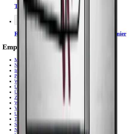
Thermopro Thermometer/Hygrometer
In den Warenkorb legen
Rechte Öffnung, links positionieren Scharnier
Empfohlene Kategorien
Majestic
Noble
Imperial
Pevino
Weinkühlschränke
Über 150 Cm
Über 131 Flaschen
Zubehör
Weiß
Vestfrost
Unterbau
Thermocold
Schwarz
Niedriger Geräuschpegel