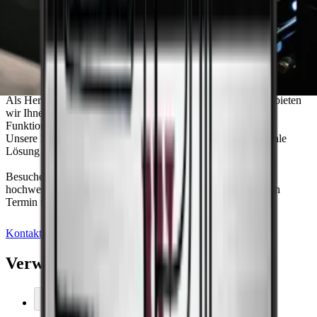
Optimale Weinlagerung mit Pevino: Ihre
Experten für Weinkühlschränke
Als Hersteller der führenden Weinkühlschränke von Pevino bieten
wir Ihnen erstklassige Technik, exklusives Design, hohe
Funktionalität und optimale Lagerbedingungen für Wein.
Unsere Mitarbeiter unterstützen Sie persönlich dabei, die ideale
Lösung für Ihre Bedürfnisse zu finden.
Besuchen Sie unseren Showroom und entdecken Sie unsere
hochwertigen Weinkühlschränke - oder vereinbaren Sie einen
Termin und lassen Sie sich online von uns beraten.
Kontaktieren Sie uns
Verwandtes Zubehör
In den Warenkorb legen