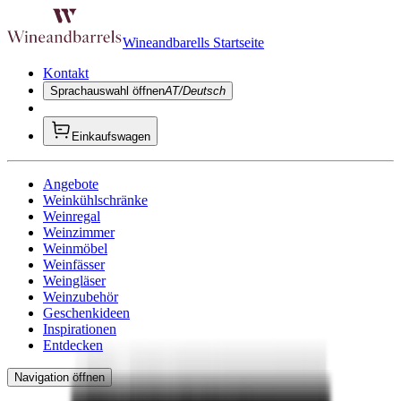
Wineandbarells Startseite
Kontakt
Sprachauswahl öffnen
AT/Deutsch
Einkaufswagen
Angebote
Weinkühlschränke
Weinregal
Weinzimmer
Weinmöbel
Weinfässer
Weingläser
Weinzubehör
Geschenkideen
Inspirationen
Entdecken
Navigation öffnen