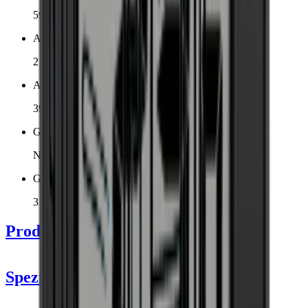
59.5 x 82 x 57 cm
Anzahl der Kühlzonen
2 Zonen
Anzahl der Flaschen (Bordeaux)
39
Geräuschpegel
Niedrig
Garantie
3 Jahre Garantie
Produktdetails
Spezifikationen
Information