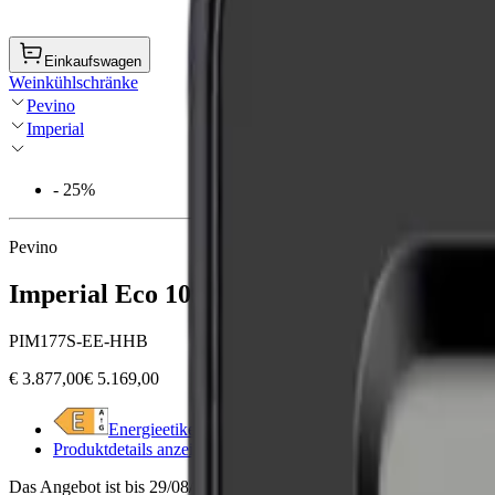
Einkaufswagen
Weinkühlschränke
Pevino
Imperial
- 25%
Pevino
Imperial Eco 109 Flaschen – 1 Zone – sch
PIM177S-EE-HHB
€ 3.877,00
€ 5.169,00
Energieetikett anzeigen
Produktdetails anzeigen
Das Angebot ist bis 29/08/2026 gültig oder solange der Vorrat reicht.