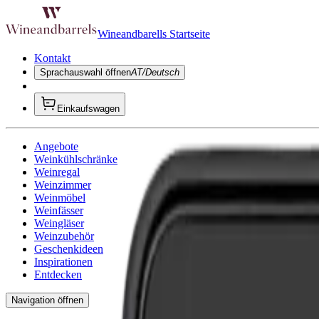
Wineandbarells Startseite
Kontakt
Sprachauswahl öffnen
AT/Deutsch
Einkaufswagen
Angebote
Weinkühlschränke
Weinregal
Weinzimmer
Weinmöbel
Weinfässer
Weingläser
Weinzubehör
Geschenkideen
Inspirationen
Entdecken
Navigation öffnen