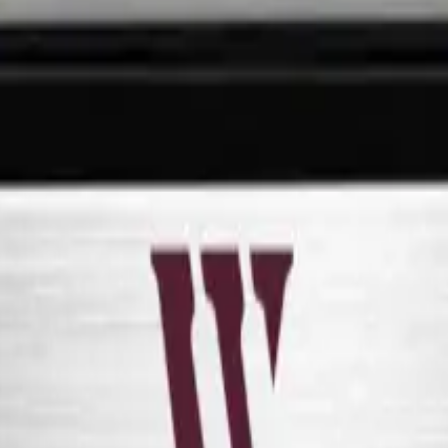
rank der dänischen Marke Pevino, in dem Sie bis zu 109 Flaschen in 